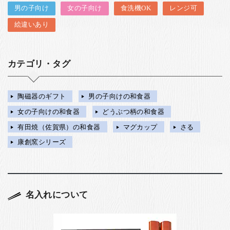
男の子向け
女の子向け
食洗機OK
レンジ可
絵違いあり
カテゴリ・タグ
陶磁器のギフト
男の子向けの和食器
女の子向けの和食器
どうぶつ柄の和食器
有田焼（佐賀県）の和食器
マグカップ
さる
康創窯シリーズ
名入れについて