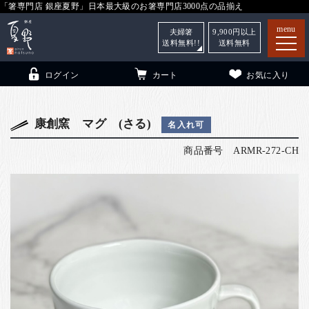
「箸専門店 銀座夏野」日本最大級のお箸専門店3000点の品揃え
menu
夫婦箸
9,900
円以上
送料無料!!
送料無料
ログイン
カート
お気に入り
康創窯 マグ (さる)
名入れ可
商品番号
ARMR-272-CH
箸
（贈答用・自宅用）
子供和食器
（贈答用・自宅用）
銀座夏野・箸長
について
小夏
について
こども和食器
ご利用ガイド
法人・飲食店のお客様