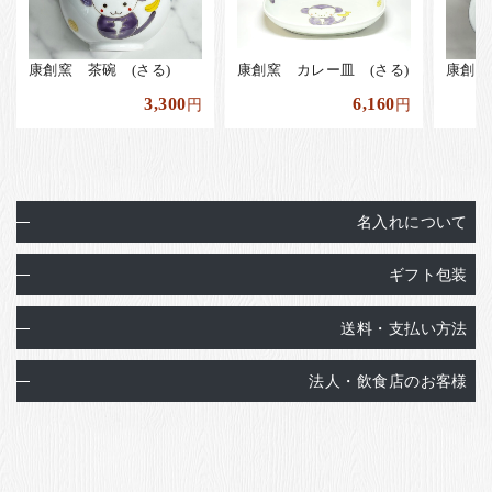
康創窯 茶碗 (さる)
康創窯 カレー皿 (さる)
康創窯
3,300
6,160
円
円
名入れについて
ギフト包装
送料・支払い方法
法人・飲食店のお客様