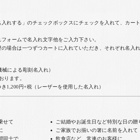
名入れする」のチェックボックスにチェックを入れて、カー
れフォームで名入れ文字他をご入力下さい。
望の場合は一つずつカートに入れていただき、それぞれ名入
の機械による彫刻名入れ）
おります。
1,200円+税
（レーザーを使用した名入れ）
乗せて
ご結婚やお誕生日など特別な日の贈
に
ご家族でお揃いの箸に名前を入れて
間同士で
飲食店など、常連のお客様に