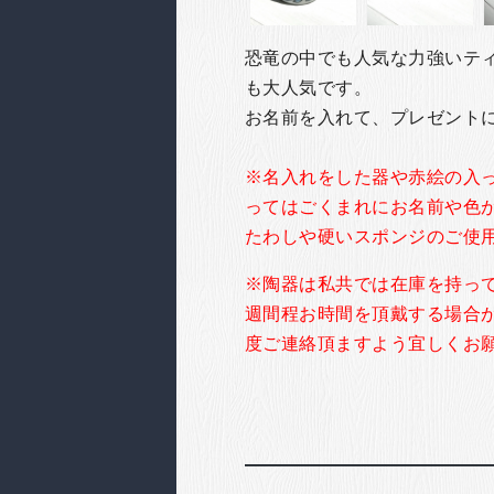
恐竜の中でも人気な力強いテ
も大人気です。
お名前を入れて、プレゼント
※名入れをした器や赤絵の入
ってはごくまれにお名前や色
たわしや硬いスポンジのご使
※陶器は私共では在庫を持っ
週間程お時間を頂戴する場合
度ご連絡頂ますよう宜しくお