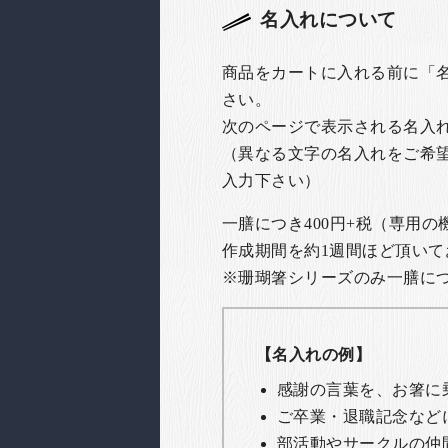
名入れについて
商品をカートに入れる前に「
さい。
次のページで表示される名入
（異なる文字の名入れをご希
入力下さい）
一膳につき400円+税（専用
作成期間を約1週間ほど頂いて
※珊瑚箸シリーズのみ一膳につき
【名入れの例】
感謝の言葉を、お箸に
ご卒業・退職記念など
部活動やサークルの仲