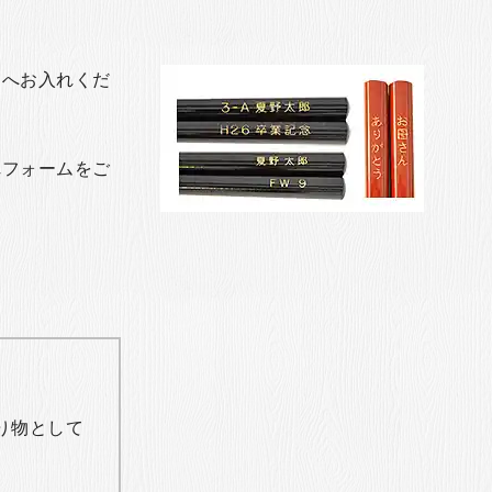
トへお入れくだ
れフォームをご
り物として