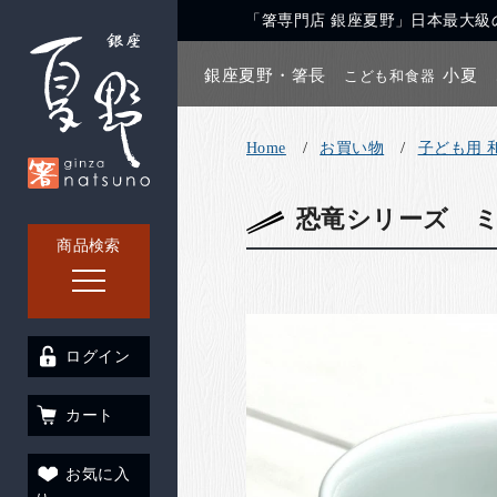
「箸専門店 銀座夏野」日本最大級の
銀座夏野・箸長
小夏
こども和食器
Home
お買い物
子ども用 
恐竜シリーズ ミ
商品検索
ログイン
カート
お気に入