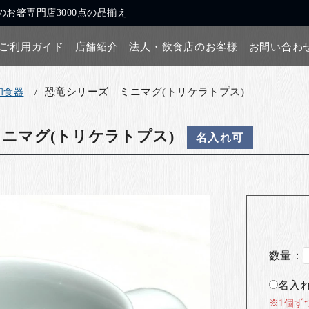
お箸専門店3000点の品揃え
ご利用ガイド
店舗紹介
法人・飲食店のお客様
お問い合わ
恐竜シリーズ ミニマグ(トリケラトプス)
和食器
ニマグ(トリケラトプス)
名入れ可
数量：
名入れ
※1個ず