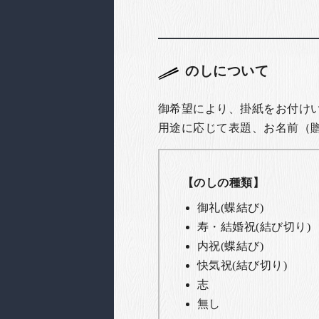
のしについて
御希望により、掛紙をお付け
用途に応じて表題、お名前（
【のしの種類】
御礼(蝶結び)
寿・結婚祝(結び切り)
内祝(蝶結び)
快気祝(結び切り)
志
無し