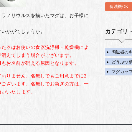
食洗機OK
ィラノサウルスを描いたマグは、お子様に
カテゴリ
にいかがでしょうか。
った器はお使いの食器洗浄機・乾燥機によ
陶磁器の
が消えてしまう場合がございます。
どうぶつ
用もお名前が消える原因となります。
マグカッ
ておりません。名無しでもご用意までに2
がございます。名無しでお急ぎの方は、一
願いいたします。