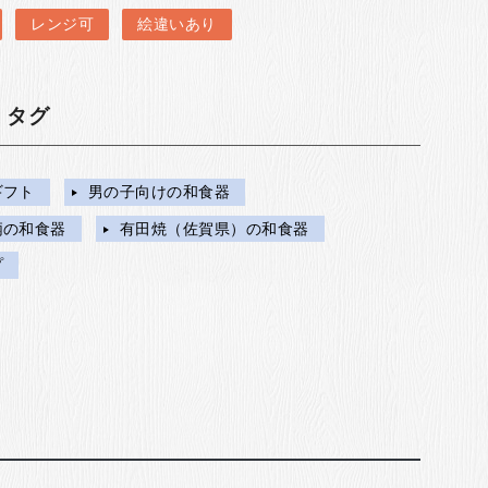
レンジ可
絵違いあり
・タグ
ギフト
男の子向けの和食器
柄の和食器
有田焼（佐賀県）の和食器
プ