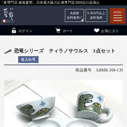
「箸専門店 銀座夏野」日本最大級のお箸専門店3000点の品揃え
menu
夫婦箸
9,900
円以上
送料無料!!
送料無料
ログイン
カート
お気に入り
恐竜シリーズ ティラノサウルス 3点セット
名入れ可
箸
（贈答用・自宅用）
商品番号
ARMR-368-CH
子供和食器
（贈答用・自宅用）
銀座夏野・箸長
について
小夏
について
こども和食器
ご利用ガイド
法人・飲食店のお客様