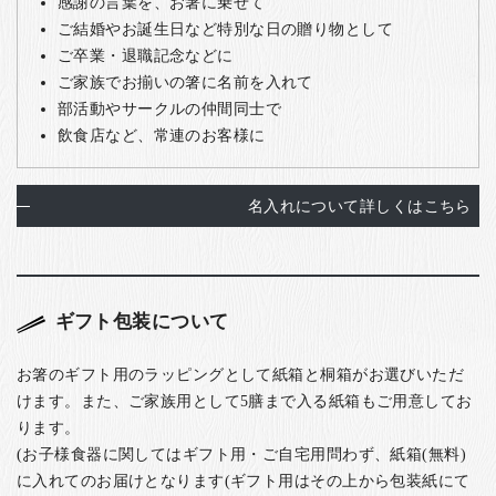
感謝の言葉を、お箸に乗せて
ご結婚やお誕生日など特別な日の贈り物として
ご卒業・退職記念などに
ご家族でお揃いの箸に名前を入れて
部活動やサークルの仲間同士で
飲食店など、常連のお客様に
名入れについて詳しくはこちら
ギフト包装について
お箸のギフト用のラッピングとして紙箱と桐箱がお選びいただ
けます。また、ご家族用として5膳まで入る紙箱もご用意してお
ります。
(お子様食器に関してはギフト用・ご自宅用問わず、紙箱(無料)
に入れてのお届けとなります(ギフト用はその上から包装紙にて