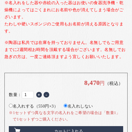
※名入れをした器や赤絵の入った器はお使いの食器洗浄機・乾
燥機によってはごくまれにお名前や色が消えてしまう場合がご
ざいます。
たわしや硬いスポンジのご使用もお名前が消える原因となりま
す。
※陶器は私共では在庫を持っておりません。名無しでもご用意
までに2週間程お時間を頂戴する場合がございます。名無しでお
急ぎの方は、一度ご連絡頂ますよう宜しくお願いいたします。
8,470
円
（税込）
数量：
+
-
名入れする（550円×3）
名入れしない
※1セットずつ異なる文字の名入れをご希望の場合は「数量1」
で1セットずつご購入ください。
カートに入れる