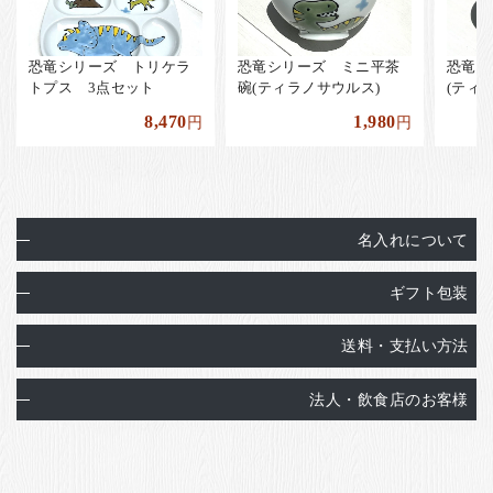
恐竜シリーズ トリケラ
恐竜シリーズ ミニ平茶
恐竜シ
トプス 3点セット
碗(ティラノサウルス)
(ティ
8,470
1,980
円
円
名入れについて
ギフト包装
送料・支払い方法
法人・飲食店のお客様