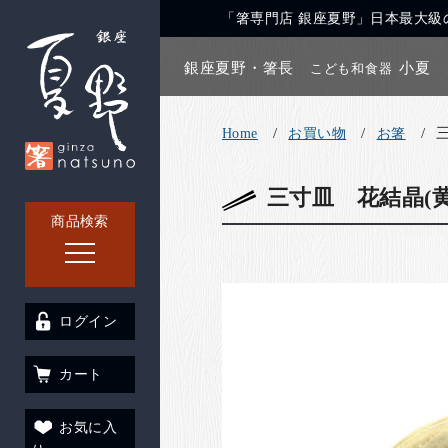
「箸専門店 銀座夏野」日本最大級の
銀座夏野・箸長
小夏
こども和食器
Home
お買い物
お箸
三寸皿 花結晶(黄
商品検索
ログイン
カート
お気に入