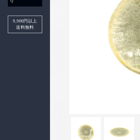
り
9,900
円以上
送料無料