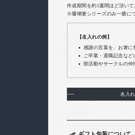
作成期間を約1週間ほど頂いて
※珊瑚箸シリーズのみ一膳につき
【名入れの例】
感謝の言葉を、お箸に
ご卒業・退職記念など
部活動やサークルの仲
名入
ギフト包装について