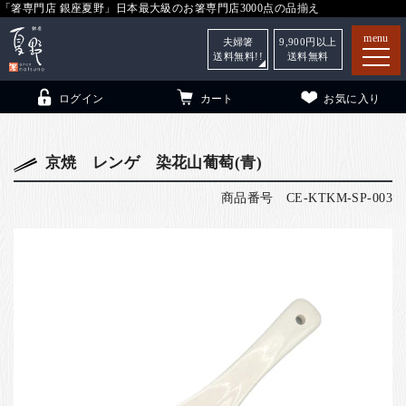
「箸専門店 銀座夏野」日本最大級のお箸専門店3000点の品揃え
menu
夫婦箸
9,900
円以上
送料無料!!
送料無料
ログイン
カート
お気に入り
京焼 レンゲ 染花山葡萄(青)
商品番号
CE-KTKM-SP-003
箸
（贈答用・自宅用）
子供和食器
（贈答用・自宅用）
銀座夏野・箸長
について
小夏
について
こども和食器
ご利用ガイド
法人・飲食店のお客様