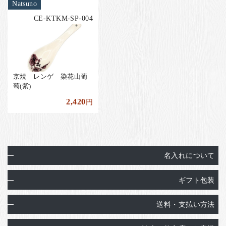
Natsuno
CE-KTKM-SP-004
京焼 レンゲ 染花山葡
萄(紫)
2,420
円
名入れについて
ギフト包装
送料・支払い方法