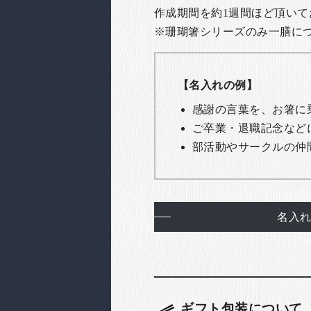
作成期間を約1週間ほど頂いて
※珊瑚箸シリーズのみ一膳につき
【名入れの例】
感謝の言葉を、お箸に
ご卒業・退職記念など
部活動やサークルの仲
名入
ギフト包装について