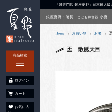
「箸専門店 銀座夏野」日本最大級の
銀座夏野・箸長
小夏
こども和食器
Home
お買い物
お箸
盃 散銹天目
商品検索
ログイン
カート
お気に入