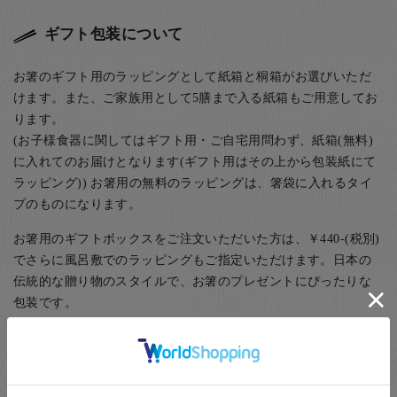
ギフト包装について
お箸のギフト用のラッピングとして紙箱と桐箱がお選びいただ
けます。また、ご家族用として5膳まで入る紙箱もご用意してお
ります。
(お子様食器に関してはギフト用・ご自宅用問わず、紙箱(無料)
に入れてのお届けとなります(ギフト用はその上から包装紙にて
ラッピング)) お箸用の無料のラッピングは、箸袋に入れるタイ
プのものになります。
お箸用のギフトボックスをご注文いただいた方は、￥440-(税別)
でさらに風呂敷でのラッピングもご指定いただけます。日本の
伝統的な贈り物のスタイルで、お箸のプレゼントにぴったりな
包装です。