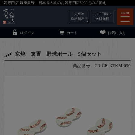
「箸専門店 銀座夏野」日本最大級のお箸専門店3000点の品揃え
menu
夫婦箸
9,900
円以上
送料無料!!
送料無料
ログイン
カート
お気に入り
京焼 箸置 野球ボール 5個セット
商品番号
CR-CE-KTKM-030
箸
（贈答用・自宅用）
子供和食器
（贈答用・自宅用）
銀座夏野・箸長
について
小夏
について
こども和食器
ご利用ガイド
法人・飲食店のお客様