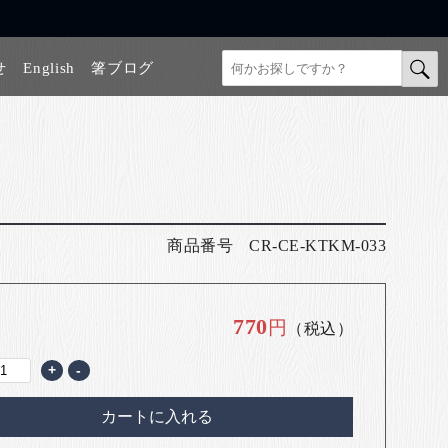
せ
English
箸ブログ
商品番号
CR-CE-KTKM-033
770
円
（税込）
+
-
カートに入れる