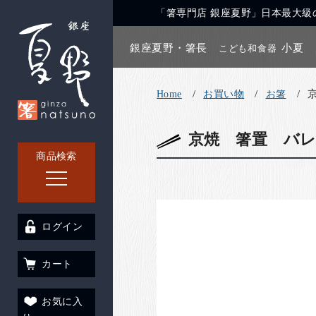
「箸専門店 銀座夏野」日本最大級の
銀座夏野・箸長
小夏
こども和食器
Home
お買い物
お箸
京焼 箸置 バ
商品検索
ログイン
カート
お気に入