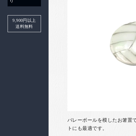
り
9,900
円以上
送料無料
バレーボールを模したお箸置
トにも最適です。