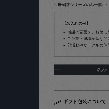
※珊瑚箸シリーズのみ一膳につき
【名入れの例】
感謝の言葉を、お箸に
ご卒業・退職記念など
部活動やサークルの仲
名入
ギフト包装について