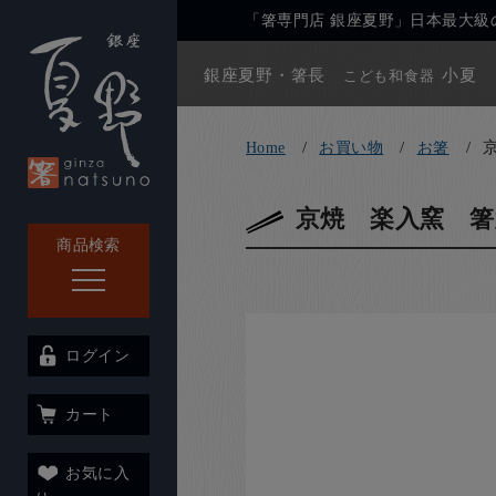
「箸専門店 銀座夏野」日本最大級の
銀座夏野・箸長
小夏
こども和食器
Home
お買い物
お箸
京焼 楽入窯 
商品検索
ログイン
カート
お気に入