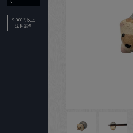
り
9,900
円以上
送料無料