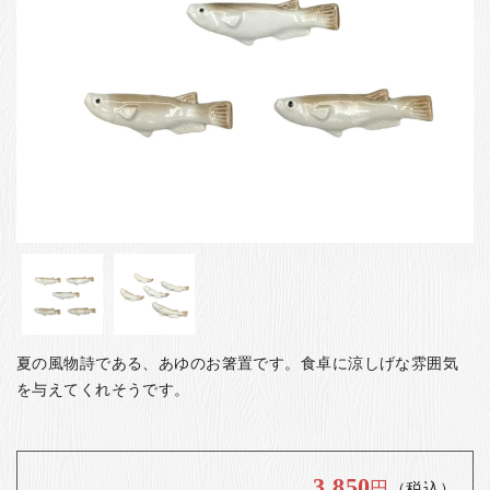
お客様の声
店舗紹介
お問い合わせ
お知らせ
箸ブログ
English
夏の風物詩である、あゆのお箸置です。食卓に涼しげな雰囲気
を与えてくれそうです。
3,850
円
（税込）