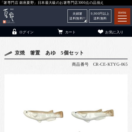
「箸専門店 銀座夏野」日本最大級のお箸専門店3000点の品揃え
menu
夫婦箸
9,900
円以上
送料無料!!
送料無料
ログイン
カート
お気に入り
京焼 箸置 あゆ 5個セット
商品番号
CR-CE-KTYG-065
箸
（贈答用・自宅用）
子供和食器
（贈答用・自宅用）
銀座夏野・箸長
について
小夏
について
こども和食器
ご利用ガイド
法人・飲食店のお客様