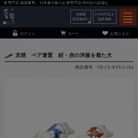
「箸専門店 銀座夏野」日本最大級のお箸専門店3000点の品揃え
menu
夫婦箸
9,900
円以上
送料無料!!
送料無料
ログイン
カート
お気に入り
京焼 ペア箸置 紺・赤の洋服を着た犬
商品番号
CR-CE-KTYG-164
箸
（贈答用・自宅用）
子供和食器
（贈答用・自宅用）
銀座夏野・箸長
について
小夏
について
こども和食器
ご利用ガイド
法人・飲食店のお客様