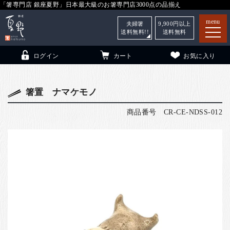
「箸専門店 銀座夏野」日本最大級のお箸専門店3000点の品揃え
menu
夫婦箸
9,900
円以上
送料無料!!
送料無料
ログイン
カート
お気に入り
箸置 ナマケモノ
商品番号
CR-CE-NDSS-012
箸
（贈答用・自宅用）
子供和食器
（贈答用・自宅用）
銀座夏野・箸長
について
小夏
について
こども和食器
ご利用ガイド
法人・飲食店のお客様