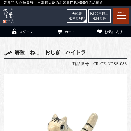
「箸専門店 銀座夏野」日本最大級のお箸専門店3000点の品揃え
menu
夫婦箸
9,900
円以上
送料無料!!
送料無料
ログイン
カート
お気に入り
箸置 ねこ おじぎ ハイトラ
商品番号
CR-CE-NDSS-088
箸
（贈答用・自宅用）
子供和食器
（贈答用・自宅用）
銀座夏野・箸長
について
小夏
について
こども和食器
ご利用ガイド
法人・飲食店のお客様