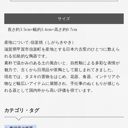
サイズ
長さ約3.5cm×幅約3.4cm×高さ約0.7cm
産地について-信楽焼（しがらきやき）
滋賀県甲賀市信楽町を産地とする日本六古窯のひとつに数えら
れる伝統的な陶器です。
素朴で温かみのある土の風合いと、自然釉による多彩な表情が
魅力で、古くから日用品や茶陶として親しまれてきました。
現在では、タヌキの置物をはじめ、花器、食器、インテリア小
物など幅広いアイテムに展開され、手仕事のぬくもりが感じら
れる器として国内外から高い評価を得ています。
カテゴリ・タグ