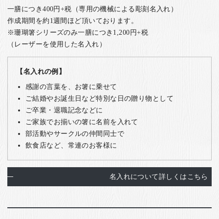
一膳につき400円+税（専用の機械による彫刻名入れ）
作成期間を約1週間ほど頂いております。
※珊瑚箸シリーズのみ一膳につき1,200円+税
（レーザーを使用した名入れ）
【名入れの例】
感謝の言葉を、お箸に乗せて
ご結婚やお誕生日など特別な日の贈り物として
ご卒業・退職記念などに
ご家族でお揃いの箸に名前を入れて
部活動やサークルの仲間同士で
飲食店など、常連のお客様に
名入れについて詳しくはこちら