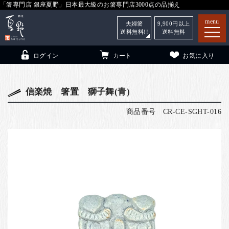
「箸専門店 銀座夏野」日本最大級のお箸専門店3000点の品揃え
menu
夫婦箸
9,900
円以上
送料無料!!
送料無料
ログイン
カート
お気に入り
信楽焼 箸置 獅子舞(青)
商品番号
CR-CE-SGHT-016
箸
（贈答用・自宅用）
子供和食器
（贈答用・自宅用）
銀座夏野・箸長
について
小夏
について
こども和食器
ご利用ガイド
法人・飲食店のお客様