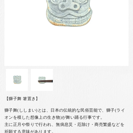
お客様の声
店舗紹介
お問い合わせ
お知らせ
箸ブログ
English
【獅子舞 箸置き】
獅子舞(ししまい)とは、日本の伝統的な民俗芸能で、獅子(ライ
オンを模した想像上の生き物)が舞い踊る行事です。
主に正月や祭りで行われ、無病息災・厄除け・商売繁盛などを
祈願する意味があります。