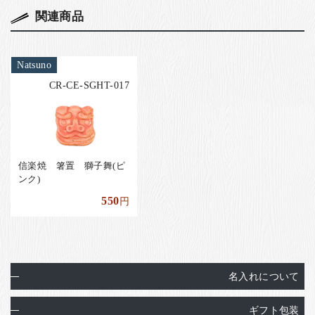
関連商品
Natsuno
CR-CE-SGHT-017
信楽焼 箸置 獅子舞(ピ
ンク)
550
円
名入れについて
ギフト包装