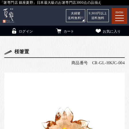
「箸専門店 銀座夏野」日本最大級のお箸専門店3000点の品揃え
menu
夫婦箸
9,900
円以上
送料無料!!
送料無料
ログイン
カート
お気に入り
桜箸置
商品番号
CR-GL-HKJC-004
箸
（贈答用・自宅用）
子供和食器
（贈答用・自宅用）
銀座夏野・箸長
について
小夏
について
こども和食器
ご利用ガイド
法人・飲食店のお客様