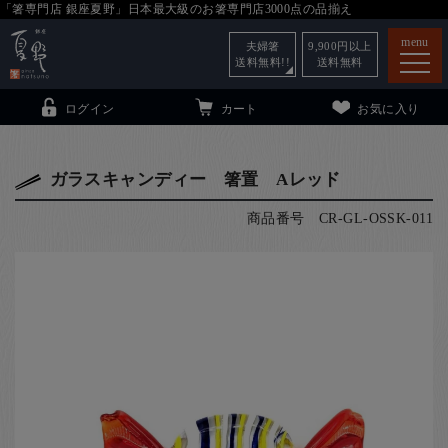
「箸専門店 銀座夏野」日本最大級のお箸専門店3000点の品揃え
menu
夫婦箸
9,900
円以上
送料無料!!
送料無料
ログイン
カート
お気に入り
ガラスキャンディー 箸置 Aレッド
商品番号
CR-GL-OSSK-011
箸
（贈答用・自宅用）
子供和食器
（贈答用・自宅用）
銀座夏野・箸長
について
小夏
について
こども和食器
ご利用ガイド
法人・飲食店のお客様