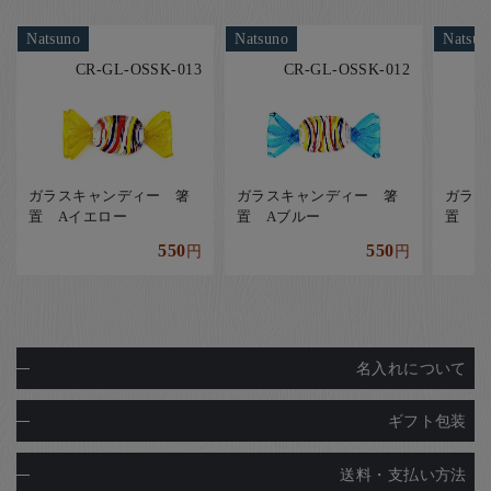
Natsuno
Natsuno
Natsun
CR-GL-OSSK-013
CR-GL-OSSK-012
ガラスキャンディー 箸
ガラスキャンディー 箸
ガラス
置 Aイエロー
置 Aブルー
置 Q
550
550
円
円
名入れについて
ギフト包装
送料・支払い方法