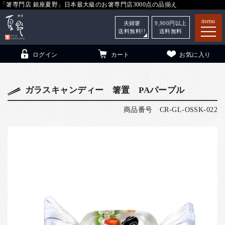
「箸専門店 銀座夏野」日本最大級のお箸専門店3000点の品揃え
menu
夫婦箸
9,900
円以上
送料無料!!
送料無料
ログイン
カート
お気に入り
ガラスキャンディー 箸置 PAパープル
商品番号
CR-GL-OSSK-022
箸
（贈答用・自宅用）
子供和食器
（贈答用・自宅用）
銀座夏野・箸長
について
小夏
について
こども和食器
ご利用ガイド
法人・飲食店のお客様