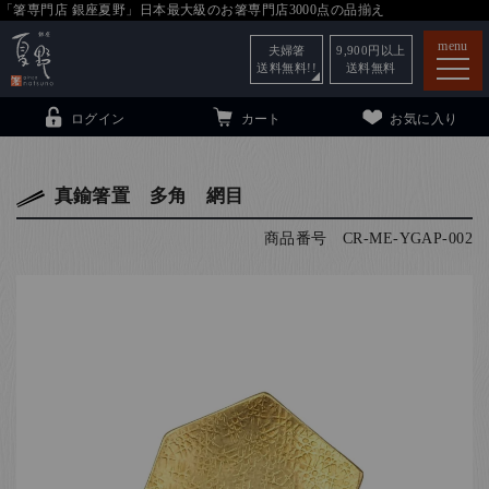
「箸専門店 銀座夏野」日本最大級のお箸専門店3000点の品揃え
menu
夫婦箸
9,900
円以上
送料無料!!
送料無料
ログイン
カート
お気に入り
真鍮箸置 多角 網目
商品番号
CR-ME-YGAP-002
箸
（贈答用・自宅用）
子供和食器
（贈答用・自宅用）
銀座夏野・箸長
について
小夏
について
こども和食器
ご利用ガイド
法人・飲食店のお客様