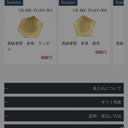
Natsuno
Natsuno
Natsun
CR-ME-YGAP-005
CR-ME-YGAP-006
真鍮箸置 多角 ランダ
真鍮箸置 多角 菱目
真鍮箸
ム
880
円
880
円
名入れについて
ギフト包装
送料・支払い方法