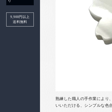
り
9,900
円以上
送料無料
熟練した職人の手作業により
いいただける、シンプルな色