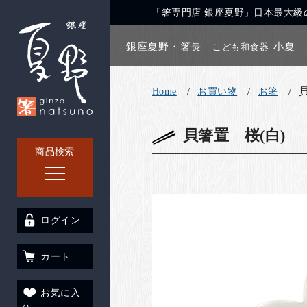
「箸専門店 銀座夏野」日本最大級の
銀座夏野・箸長
小夏
こども和食器
Home
お買い物
お箸
貝箸置 桜(白)
商品検索
ログイン
カート
お気に入