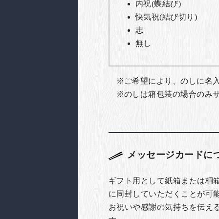
内祝(蝶結び)
快気祝(結び切り)
志
無し
ご希望により、のしに名
のしは箱包装の場合のみ
メッセージカードに
ギフト用として紙箱または桐
に同封していただくことが可
お祝いや感謝の気持ちを伝え