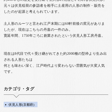
元々は伏見稲荷の参詣者を相手に土産用の人形の制作・販売を
したのが起源と考えられています。
土人形のルーツと言われ江戸末期には60軒前後の窯元がありま
したが、現在はこちらの丹嘉の一件のみ。
寛延年間、1750年ごろに創業されたという伏見人形工房丹嘉。
現在は8代目で代々受け継がれてきた約2000種の型枠より生み出
される人形たちは
何とも味わい深く、江戸時代より変わらない雰囲気が大変人気
です。
カテゴリ・タグ
伏見人形(京都府)