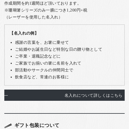
作成期間を約1週間ほど頂いております。
※珊瑚箸シリーズのみ一膳につき1,200円+税
（レーザーを使用した名入れ）
【名入れの例】
感謝の言葉を、お箸に乗せて
ご結婚やお誕生日など特別な日の贈り物として
ご卒業・退職記念などに
ご家族でお揃いの箸に名前を入れて
部活動やサークルの仲間同士で
飲食店など、常連のお客様に
名入れについて詳しくはこちら
ギフト包装について