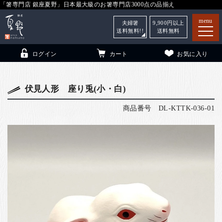
「箸専門店 銀座夏野」日本最大級のお箸専門店3000点の品揃え
menu
夫婦箸
9,900
円以上
送料無料!!
送料無料
ログイン
カート
お気に入り
伏見人形 座り兎(小・白)
商品番号
DL-KTTK-036-01
箸
（贈答用・自宅用）
子供和食器
（贈答用・自宅用）
銀座夏野・箸長
について
小夏
について
こども和食器
ご利用ガイド
法人・飲食店のお客様