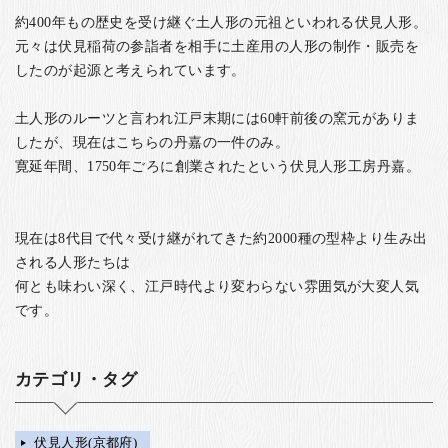
約400年もの歴史を受け継ぐ土人形の元祖といわれる伏見人形。
元々は伏見稲荷の参詣者を相手に土産用の人形の制作・販売を
したのが起源と考えられています。
土人形のルーツと言われ江戸末期には60軒前後の窯元がありま
したが、現在はこちらの丹嘉の一件のみ。
寛延年間、1750年ごろに創業されたという伏見人形工房丹嘉。
現在は8代目で代々受け継がれてきた約2000種の型枠より生み出
される人形たちは
何とも味わい深く、江戸時代より変わらない雰囲気が大変人気
です。
カテゴリ・タグ
伏見人形(京都府)