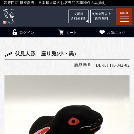
「箸専門店 銀座夏野」日本最大級のお箸専門店3000点の品揃え
menu
夫婦箸
9,900
円以上
送料無料!!
送料無料
ログイン
カート
お気に入り
伏見人形 座り兎(小・黒)
商品番号
DL-KTTK-042-02
箸
（贈答用・自宅用）
子供和食器
（贈答用・自宅用）
銀座夏野・箸長
について
小夏
について
こども和食器
ご利用ガイド
法人・飲食店のお客様