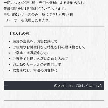
一膳につき400円+税（専用の機械による彫刻名入れ）
作成期間を約1週間ほど頂いております。
※珊瑚箸シリーズのみ一膳につき1,200円+税
（レーザーを使用した名入れ）
【名入れの例】
感謝の言葉を、お箸に乗せて
ご結婚やお誕生日など特別な日の贈り物として
ご卒業・退職記念などに
ご家族でお揃いの箸に名前を入れて
部活動やサークルの仲間同士で
飲食店など、常連のお客様に
名入れについて詳しくはこちら