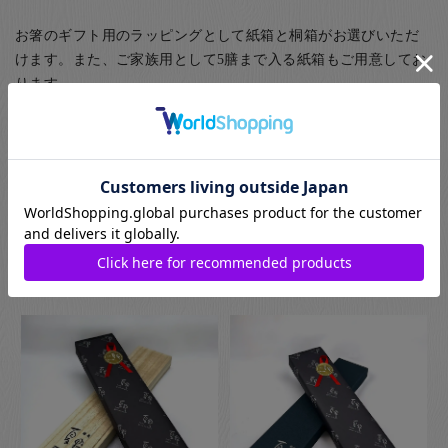
お箸のギフト用のラッピングとして紙箱と桐箱がお選びいただ
けます。また、ご家族用として5膳まで入る紙箱もご用意してお
ります。
(お子様食器に関してはギフト用・ご自宅用問わず、紙箱(無料)
に入れてのお届けとなります(ギフト用はその上から包装紙にて
ラッピング)) お箸用の無料のラッピングは、箸袋に入れるタイ
プのものになります。
お箸用のギフトボックスをご注文いただいた方は、￥440-(税別)
でさらに風呂敷でのラッピングもご指定いただけます。日本の
伝統的な贈り物のスタイルで、お箸のプレゼントにぴったりな
包装です。