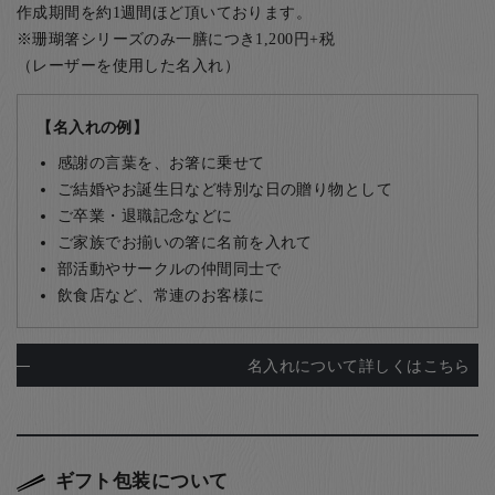
作成期間を約1週間ほど頂いております。
※珊瑚箸シリーズのみ一膳につき1,200円+税
（レーザーを使用した名入れ）
【名入れの例】
感謝の言葉を、お箸に乗せて
ご結婚やお誕生日など特別な日の贈り物として
ご卒業・退職記念などに
ご家族でお揃いの箸に名前を入れて
部活動やサークルの仲間同士で
飲食店など、常連のお客様に
名入れについて詳しくはこちら
ギフト包装について