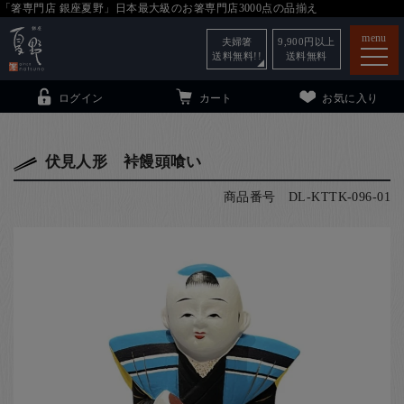
「箸専門店 銀座夏野」日本最大級のお箸専門店3000点の品揃え
menu
夫婦箸
9,900
円以上
送料無料!!
送料無料
ログイン
カート
お気に入り
伏見人形 裃饅頭喰い
商品番号
DL-KTTK-096-01
箸
（贈答用・自宅用）
子供和食器
（贈答用・自宅用）
銀座夏野・箸長
について
小夏
について
こども和食器
ご利用ガイド
法人・飲食店のお客様