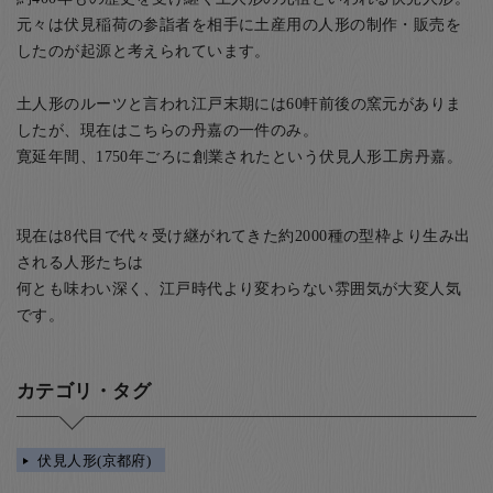
元々は伏見稲荷の参詣者を相手に土産用の人形の制作・販売を
したのが起源と考えられています。
土人形のルーツと言われ江戸末期には60軒前後の窯元がありま
したが、現在はこちらの丹嘉の一件のみ。
寛延年間、1750年ごろに創業されたという伏見人形工房丹嘉。
現在は8代目で代々受け継がれてきた約2000種の型枠より生み出
される人形たちは
何とも味わい深く、江戸時代より変わらない雰囲気が大変人気
です。
カテゴリ・タグ
伏見人形(京都府)