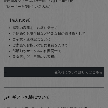
※珊瑚箸シリーズのみ一膳につき1,200円+税
（レーザーを使用した名入れ）
【名入れの例】
感謝の言葉を、お箸に乗せて
ご結婚やお誕生日など特別な日の贈り物として
ご卒業・退職記念などに
ご家族でお揃いの箸に名前を入れて
部活動やサークルの仲間同士で
飲食店など、常連のお客様に
名入れについて詳しくはこちら
ギフト包装について