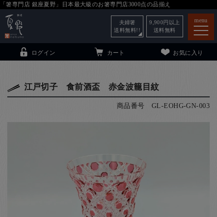
「箸専門店 銀座夏野」日本最大級のお箸専門店3000点の品揃え
menu
夫婦箸
9,900
円以上
送料無料!!
送料無料
ログイン
カート
お気に入り
江戸切子 食前酒盃 赤金波籠目紋
商品番号
GL-EOHG-GN-003
箸
（贈答用・自宅用）
子供和食器
（贈答用・自宅用）
銀座夏野・箸長
について
小夏
について
こども和食器
ご利用ガイド
法人・飲食店のお客様