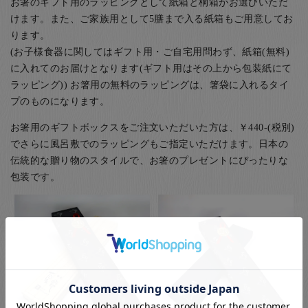
お箸のギフト用のラッピングとして紙箱と桐箱がお選びいただ
けます。また、ご家族用として5膳まで入る紙箱もご用意してお
ります。
(お子様食器に関してはギフト用・ご自宅用問わず、紙箱(無料)
に入れてのお届けとなります(ギフト用はその上から包装紙にて
ラッピング)) お箸用の無料のラッピングは、箸袋に入れるタイ
プのものになります。
お箸用のギフトボックスをご注文いただいた方は、￥440-(税別)
でさらに風呂敷でのラッピングもご指定いただけます。日本の
伝統的な贈り物のスタイルで、お箸のプレゼントにぴったりな
包装です。