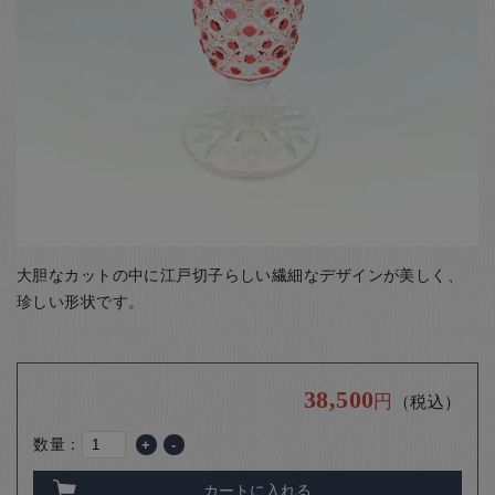
お客様の声
店舗紹介
お問い合わせ
お知らせ
箸ブログ
English
大胆なカットの中に江戸切子らしい繊細なデザインが美しく、
珍しい形状です。
38,500
円
（税込）
数量：
+
-
カートに入れる