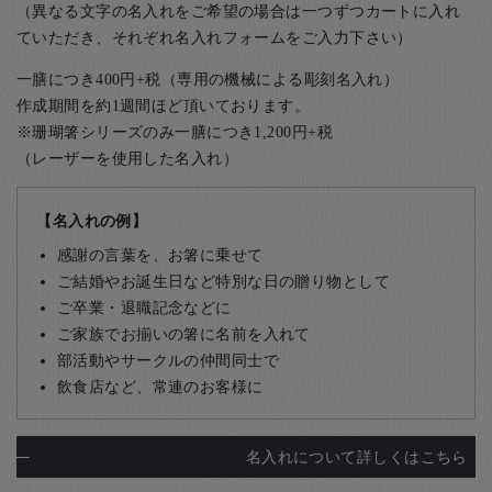
（異なる文字の名入れをご希望の場合は一つずつカートに入れ
ていただき、それぞれ名入れフォームをご入力下さい）
一膳につき400円+税（専用の機械による彫刻名入れ）
作成期間を約1週間ほど頂いております。
※珊瑚箸シリーズのみ一膳につき1,200円+税
（レーザーを使用した名入れ）
【名入れの例】
感謝の言葉を、お箸に乗せて
ご結婚やお誕生日など特別な日の贈り物として
ご卒業・退職記念などに
ご家族でお揃いの箸に名前を入れて
部活動やサークルの仲間同士で
飲食店など、常連のお客様に
名入れについて詳しくはこちら