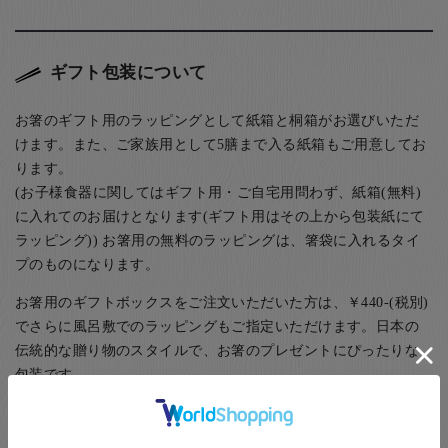
ギフト包装について
お箸のギフト用のラッピングとして紙箱と桐箱がお選びいただ
けます。また、ご家族用として5膳まで入る紙箱もご用意してお
ります。
(お子様食器に関してはギフト用・ご自宅用問わず、紙箱(無料)
に入れてのお届けとなります(ギフト用はその上から包装紙にて
ラッピング)) お箸用の無料のラッピングは、箸袋に入れるタイ
プのものになります。
お箸用のギフトボックスをご注文いただいた方は、￥440-(税別)
でさらに風呂敷でのラッピングもご指定いただけます。日本の
伝統的な贈り物のスタイルで、お箸のプレゼントにぴったりな
包装です。