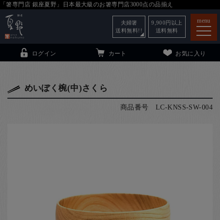
「箸専門店 銀座夏野」日本最大級のお箸専門店3000点の品揃え
menu
夫婦箸
9,900
円以上
送料無料!!
送料無料
ログイン
カート
お気に入り
めいぼく椀(中)さくら
商品番号
LC-KNSS-SW-004
箸
（贈答用・自宅用）
子供和食器
（贈答用・自宅用）
銀座夏野・箸長
について
小夏
について
こども和食器
ご利用ガイド
法人・飲食店のお客様