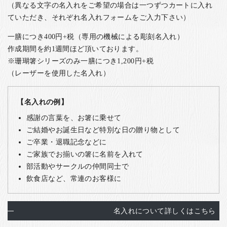
（異なる文字の名入れをご希望の場合は一つずつカートに入れ
ていただき、それぞれ名入れフォームをご入力下さい）
一膳につき400円+税（専用の機械による彫刻名入れ）
作成期間を約1週間ほど頂いております。
※珊瑚箸シリーズのみ一膳につき1,200円+税
（レーザーを使用した名入れ）
【名入れの例】
感謝の言葉を、お箸に乗せて
ご結婚やお誕生日など特別な日の贈り物として
ご卒業・退職記念などに
ご家族でお揃いの箸に名前を入れて
部活動やサークルの仲間同士で
飲食店など、常連のお客様に
名入れについて詳しくはこちら