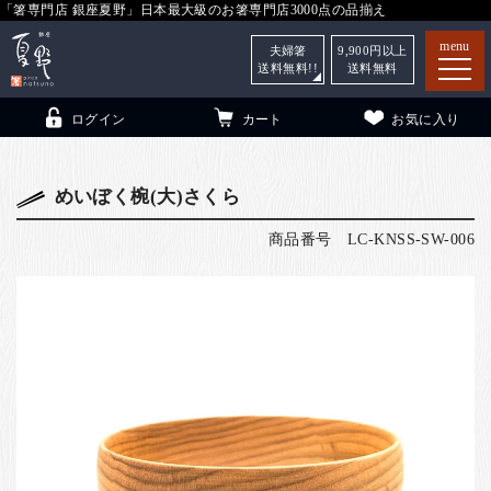
「箸専門店 銀座夏野」日本最大級のお箸専門店3000点の品揃え
menu
夫婦箸
9,900
円以上
送料無料!!
送料無料
ログイン
カート
お気に入り
めいぼく椀(大)さくら
商品番号
LC-KNSS-SW-006
箸
（贈答用・自宅用）
子供和食器
（贈答用・自宅用）
銀座夏野・箸長
について
小夏
について
こども和食器
ご利用ガイド
法人・飲食店のお客様