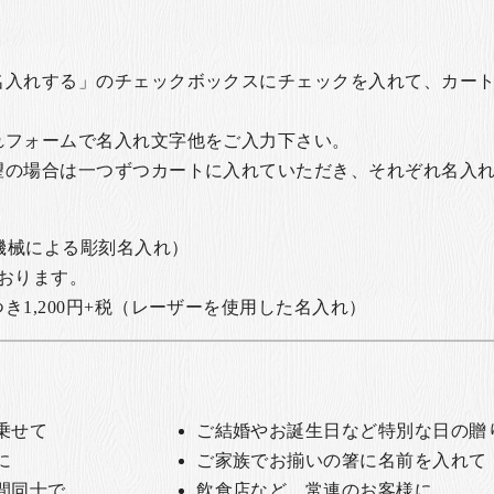
名入れする」のチェックボックスにチェックを入れて、カー
れフォームで名入れ文字他をご入力下さい。
望の場合は一つずつカートに入れていただき、それぞれ名入
の機械による彫刻名入れ）
おります。
1,200円+税
（レーザーを使用した名入れ）
乗せて
ご結婚やお誕生日など特別な日の贈
に
ご家族でお揃いの箸に名前を入れて
間同士で
飲食店など、常連のお客様に