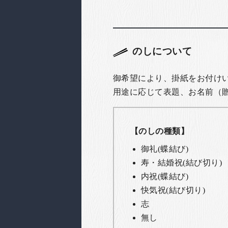
のしについて
御希望により、掛紙をお付け
用途に応じて表題、お名前（
【のしの種類】
御礼(蝶結び)
寿・結婚祝(結び切り)
内祝(蝶結び)
快気祝(結び切り)
志
無し