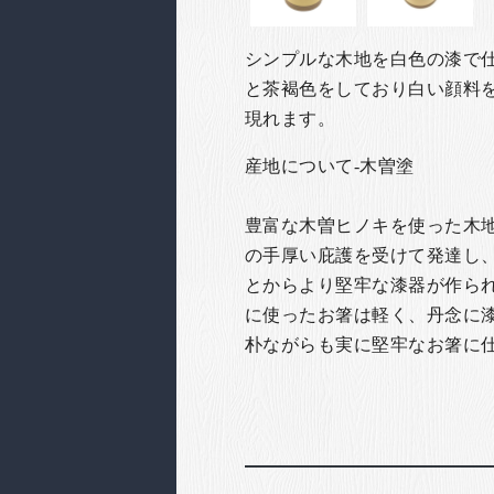
シンプルな木地を白色の漆で
と茶褐色をしており白い顔料
現れます。
産地について-木曽塗
豊富な木曽ヒノキを使った木
の手厚い庇護を受けて発達し
とからより堅牢な漆器が作ら
に使ったお箸は軽く、丹念に
朴ながらも実に堅牢なお箸に