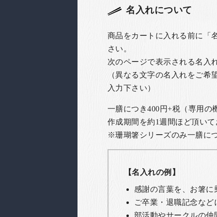
名入れについて
商品をカートに入れる前に「
さい。
次のページで表示される名入
（異なる文字の名入れをご希
入力下さい）
一膳につき400円+税（専用
作成期間を約1週間ほど頂いて
※珊瑚箸シリーズのみ一膳につき
【名入れの例】
感謝の言葉を、お箸に
ご卒業・退職記念など
部活動やサークルの仲