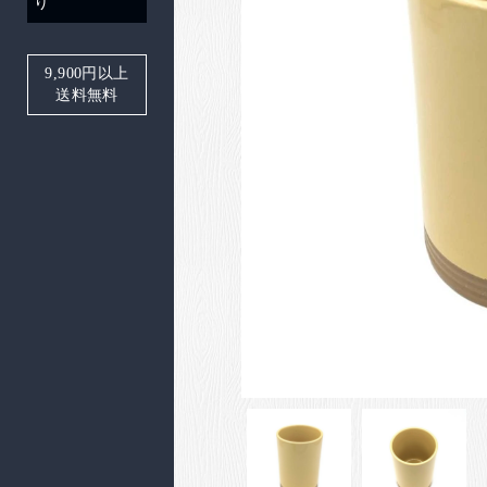
り
9,900
円以上
送料無料