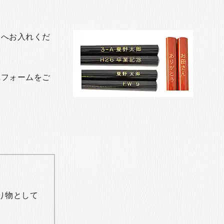
トへお入れくだ
れフォームをご
り物として