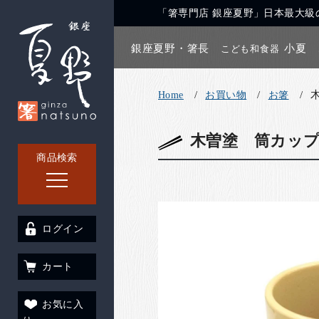
「箸専門店 銀座夏野」日本最大級の
銀座夏野・箸長
小夏
こども和食器
Home
お買い物
お箸
木曽塗 筒カッ
商品検索
ログイン
カート
お気に入