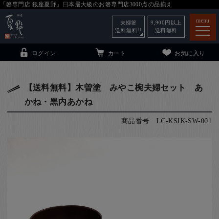
「箸専門店 銀座夏野」日本最大級のお箸専門店3000点の品揃え
menu
夫婦箸
9,900
円以上
送料無料!!
送料無料
ログイン
カート
お気に入り
【送料無料】木曽塗 みやこ椀夫婦セット あ
かね・黒内あかね
箸
（贈答用・自宅用）
商品番号
LC-KSIK-SW-001
子供和食器
（贈答用・自宅用）
銀座夏野・箸長
について
小夏
について
こども和食器
ご利用ガイド
法人・飲食店のお客様