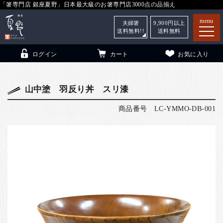
「箸専門店 銀座夏野」日本最大級のお箸専門店3000点の品揃え
menu
夫婦箸
9,900
円以上
送料無料!!
送料無料
ログイン
カート
お気に入り
山中塗 羽反り丼 スリ漆
商品番号
LC-YMMO-DB-001
箸
（贈答用・自宅用）
子供和食器
（贈答用・自宅用）
銀座夏野・箸長
について
小夏
について
こども和食器
ご利用ガイド
法人・飲食店のお客様