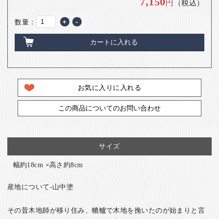
7,150
円
（税込）
数量：
+
-
カートに入れる
お気に入りに入れる
この商品についてのお問い合わせ
サイズ
幅約18cm ×高さ約8cm
産地について-山中塗
その昔木地師が移り住み、轆轤で木地を挽いたのが始まりと言