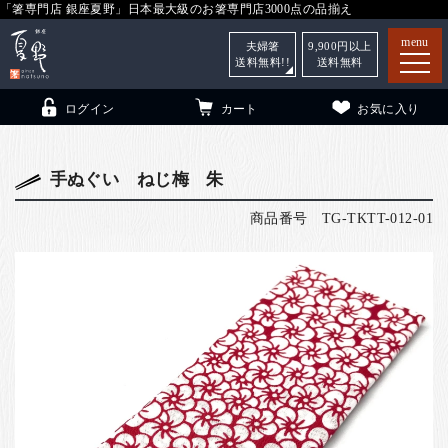
「箸専門店 銀座夏野」日本最大級のお箸専門店3000点の品揃え
menu
夫婦箸
9,900
円以上
送料無料!!
送料無料
ログイン
カート
お気に入り
手ぬぐい ねじ梅 朱
商品番号
TG-TKTT-012-01
箸
（贈答用・自宅用）
子供和食器
（贈答用・自宅用）
銀座夏野・箸長
について
小夏
について
こども和食器
ご利用ガイド
法人・飲食店のお客様