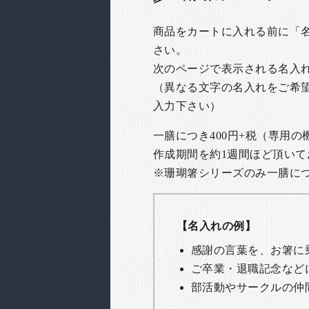
商品をカートに入れる前に「
さい。
次のページで表示される名入
（異なる文字の名入れをご希
入力下さい）
一膳につき400円+税（専用
作成期間を約1週間ほど頂いて
※珊瑚箸シリーズのみ一膳につき
【名入れの例】
感謝の言葉を、お箸に
ご卒業・退職記念など
部活動やサークルの仲