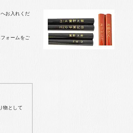
トへお入れくだ
れフォームをご
り物として