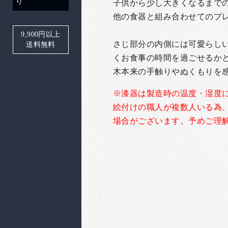
り
子供から少し大きくなるまで
他の食器と組み合わせてのプ
9,900
円以上
さじ部分の内側には可愛らし
送料無料
くお食事の時間を過ごせるか
木本来の手触りやぬくもりを
※漆器は製造時の温度・湿度
絵付けの職人が複数人いる為
場合がございます。
予めご理