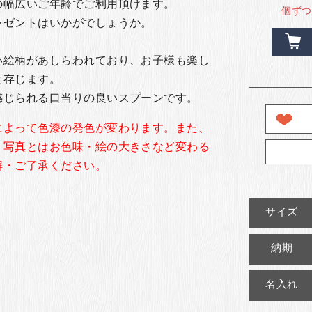
の幅広いご年齢でご利用頂けます。
個ずつ
レゼントはいかがでしょうか。
い絵柄があしらわれており、お子様も楽し
と存じます。
感じられる口当りの良いスプーンです。
によって色漆の発色が変わります。
また、
、写真とはお色味・絵の大きさなど変わる
解・ご了承ください。
サイズ
納期
名入れ