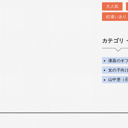
大人気
絵違いあり
カテゴリ
漆器のギ
女の子向
山中塗（