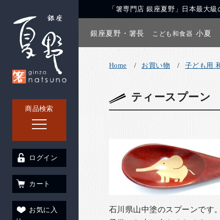
「箸専門店 銀座夏野」日本最大級の
銀座夏野・箸長
小夏
こども和食器
Home
お買い物
子ども用 
ティースプーン
商品検索
ログイン
カート
石川県山中塗のスプーンです
お気に入