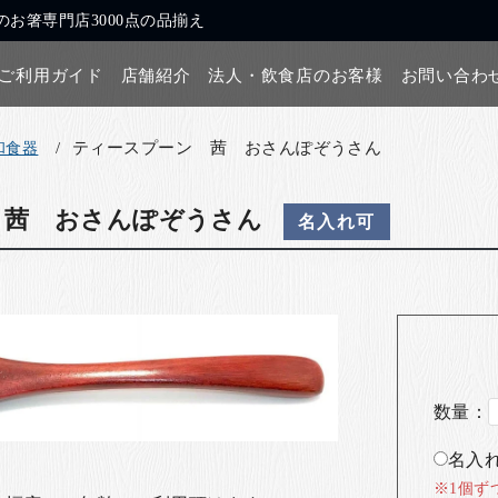
お箸専門店3000点の品揃え
ご利用ガイド
店舗紹介
法人・飲食店のお客様
お問い合わ
ティースプーン 茜 おさんぽぞうさん
和食器
 茜 おさんぽぞうさん
名入れ可
数量：
名入れ
。
※1個ず