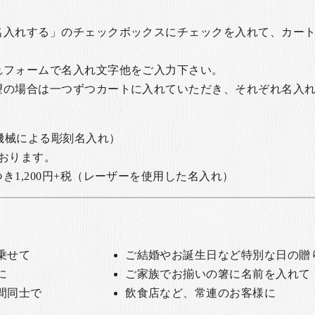
名入れする」のチェックボックスにチェックを入れて、カー
れフォームで名入れ文字他をご入力下さい。
望の場合は一つずつカートに入れていただき、それぞれ名入
の機械による彫刻名入れ）
おります。
1,200円+税
（レーザーを使用した名入れ）
乗せて
ご結婚やお誕生日など特別な日の贈
に
ご家族でお揃いの箸に名前を入れて
間同士で
飲食店など、常連のお客様に