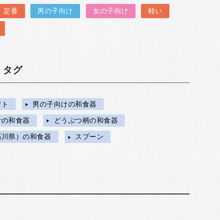
定番
男の子向け
女の子向け
軽い
・タグ
フト
男の子向けの和食器
けの和食器
どうぶつ柄の和食器
石川県）の和食器
スプーン