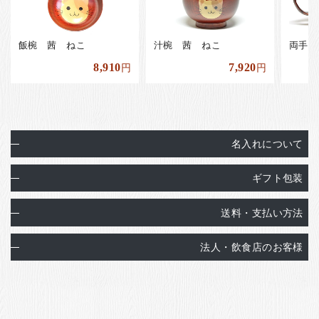
飯椀 茜 ねこ
汁椀 茜 ねこ
両手椀
8,910
7,920
円
円
名入れについて
ギフト包装
送料・支払い方法
法人・飲食店のお客様