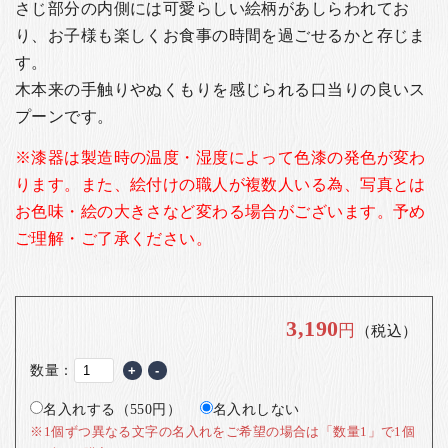
さじ部分の内側には可愛らしい絵柄があしらわれてお
り、お子様も楽しくお食事の時間を過ごせるかと存じま
す。
木本来の手触りやぬくもりを感じられる口当りの良いス
プーンです。
※漆器は製造時の温度・湿度によって色漆の発色が変わ
ります。
また、絵付けの職人が複数人いる為、写真とは
お色味・絵の大きさなど変わる場合がございます。
予め
ご理解・ご了承ください。
3,190
円
（税込）
数量：
+
-
名入れする（550円）
名入れしない
※1個ずつ異なる文字の名入れをご希望の場合は「数量1」で1個