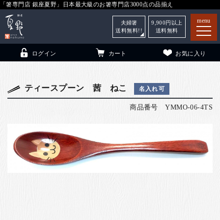
「箸専門店 銀座夏野」日本最大級のお箸専門店3000点の品揃え
menu
夫婦箸
9,900
円以上
送料無料!!
送料無料
ログイン
カート
お気に入り
ティースプーン 茜 ねこ
名入れ可
商品番号
YMMO-06-4TS
箸
（贈答用・自宅用）
子供和食器
（贈答用・自宅用）
銀座夏野・箸長
について
小夏
について
こども和食器
ご利用ガイド
法人・飲食店のお客様