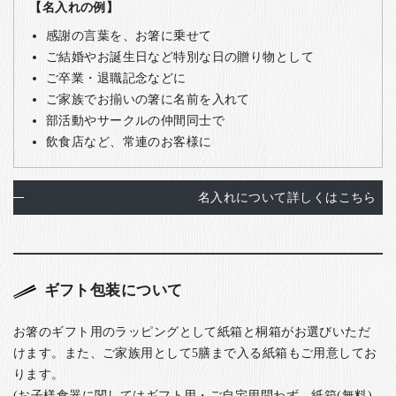
【名入れの例】
感謝の言葉を、お箸に乗せて
ご結婚やお誕生日など特別な日の贈り物として
ご卒業・退職記念などに
ご家族でお揃いの箸に名前を入れて
部活動やサークルの仲間同士で
飲食店など、常連のお客様に
名入れについて詳しくはこちら
ギフト包装について
お箸のギフト用のラッピングとして紙箱と桐箱がお選びいただ
けます。また、ご家族用として5膳まで入る紙箱もご用意してお
ります。
(お子様食器に関してはギフト用・ご自宅用問わず、紙箱(無料)