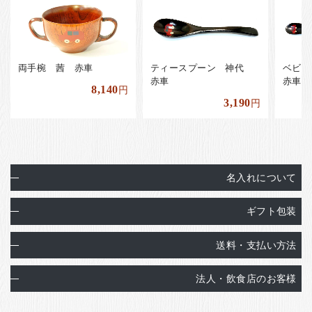
両手椀 茜 赤車
ティースプーン 神代
ベビ
赤車
赤車
8,140
円
3,190
円
名入れについて
ギフト包装
送料・支払い方法
法人・飲食店のお客様