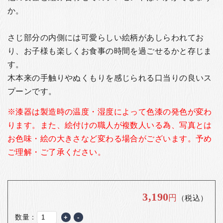
お客様の声
か。
店舗紹介
さじ部分の内側には可愛らしい絵柄があしらわれてお
お問い合わせ
り、お子様も楽しくお食事の時間を過ごせるかと存じま
お知らせ
す。
箸ブログ
木本来の手触りやぬくもりを感じられる口当りの良いス
プーンです。
English
※漆器は製造時の温度・湿度によって色漆の発色が変わ
ります。
また、絵付けの職人が複数人いる為、写真とは
お色味・絵の大きさなど変わる場合がございます。
予め
ご理解・ご了承ください。
3,190
円
（税込）
数量：
+
-