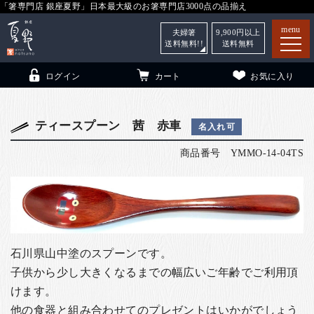
「箸専門店 銀座夏野」日本最大級のお箸専門店3000点の品揃え
menu
夫婦箸
9,900
円以上
送料無料!!
送料無料
ログイン
カート
お気に入り
ティースプーン 茜 赤車
名入れ可
商品番号
YMMO-14-04TS
箸
（贈答用・自宅用）
子供和食器
（贈答用・自宅用）
銀座夏野・箸長
について
小夏
について
こども和食器
石川県山中塗のスプーンです。
ご利用ガイド
子供から少し大きくなるまでの幅広いご年齢でご利用頂
けます。
法人・飲食店のお客様
他の食器と組み合わせてのプレゼントはいかがでしょう