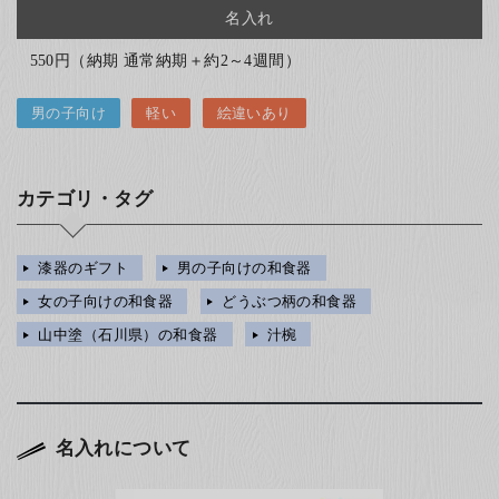
名入れ
550円（納期 通常納期＋約2～4週間）
男の子向け
軽い
絵違いあり
カテゴリ・タグ
漆器のギフト
男の子向けの和食器
女の子向けの和食器
どうぶつ柄の和食器
山中塗（石川県）の和食器
汁椀
名入れについて