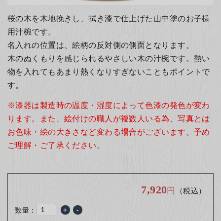
お客様の声
桜の木を木地挽きし、拭き漆で仕上げた山中塗のお子様
店舗紹介
用汁椀です。
お問い合わせ
名入れの位置は、絵柄の反対側の側面となります。
お知らせ
木のぬくもりを感じられるやさしい木の汁椀です。熱い
物を入れてもあまり熱くなりすぎないこともポイントで
箸ブログ
す。
English
※漆器は製造時の温度・湿度によって色漆の発色が変わ
ります。また、絵付けの職人が複数人いる為、写真とは
お色味・絵の大きさなど変わる場合がございます。予め
ご理解・ご了承ください。
7,920
円
（税込）
数量：
+
-