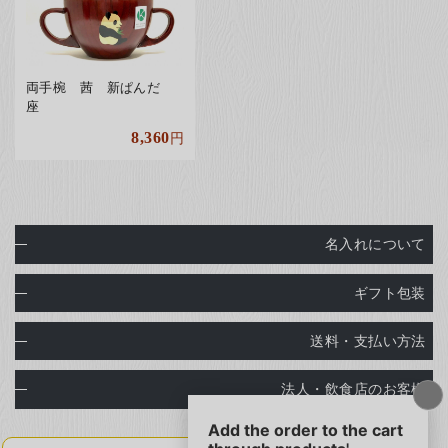
両手椀 茜 新ぱんだ
座
8,360
円
名入れについて
ギフト包装
送料・支払い方法
法人・飲食店のお客様