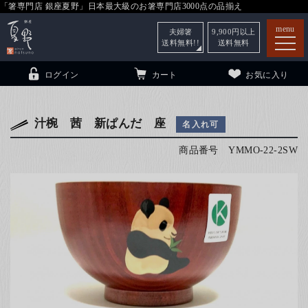
「箸専門店 銀座夏野」日本最大級のお箸専門店3000点の品揃え
menu
夫婦箸
9,900
円以上
送料無料!!
送料無料
ログイン
カート
お気に入り
汁椀 茜 新ぱんだ 座
名入れ可
商品番号
YMMO-22-2SW
箸
（贈答用・自宅用）
子供和食器
（贈答用・自宅用）
銀座夏野・箸長
について
小夏
について
こども和食器
ご利用ガイド
法人・飲食店のお客様