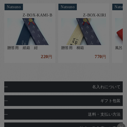
Natsuno
Natsuno
Natsun
Z-BOX-KAMI-B
Z-BOX-KIRI
贈答用 紙箱 紺
贈答用 桐箱
風呂敷
220
770
円
円
名入れについて
ギフト包装
送料・支払い方法