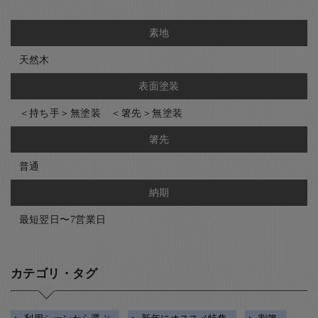
素地
天然木
表面塗装
＜持ち手＞無塗装 ＜箸先＞無塗装
箸先
普通
納期
最短翌日〜7営業日
カテゴリ・タグ