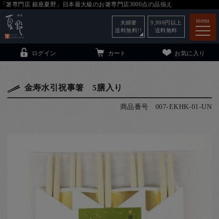
「箸専門店 銀座夏野」日本最大級のお箸専門店3000点の品揃え
menu
夫婦箸
9,900
円以上
送料無料!!
送料無料
ログイン
カート
お気に入り
金寿水引祝事箸 5膳入り
商品番号
007-EKHK-01-UN
箸
（贈答用・自宅用）
子供和食器
（贈答用・自宅用）
銀座夏野・箸長
について
小夏
について
こども和食器
ご利用ガイド
法人・飲食店のお客様