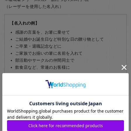
（レーザーを使用した名入れ）
【名入れの例】
感謝の言葉を、お箸に乗せて
ご結婚やお誕生日など特別な日の贈り物として
ご卒業・退職記念などに
ご家族でお揃いの箸に名前を入れて
部活動やサークルの仲間同士で
飲食店など、常連のお客様に
名入れについて詳しくはこちら
ギフト包装について
お箸のギフト用のラッピングとして紙箱と桐箱がお選びいただ