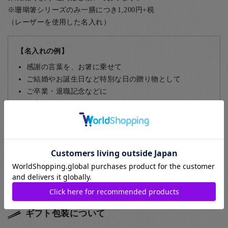
※珊瑚箸シリーズのみ一膳につき1,200円+税
（レーザーを使用した名入れ）
【名入れの例】
感謝の言葉を、お箸に乗せて
ご結婚やお誕生日など特別な日の贈り物として
ご卒業・退職記念などに
ご家族でお揃いの箸に名前を入れて
部活動やサークルの仲間同士で
飲食店など、常連のお客様に
名入れについて詳しくはこちら
ギフト包装について