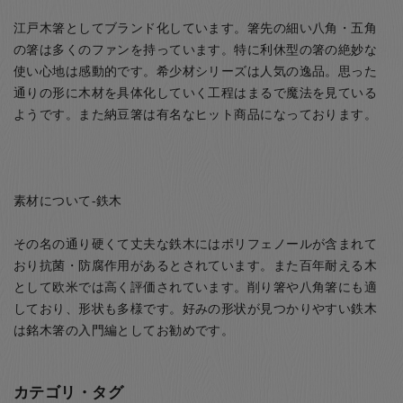
江戸木箸としてブランド化しています。箸先の細い八角・五角
の箸は多くのファンを持っています。特に利休型の箸の絶妙な
使い心地は感動的です。希少材シリーズは人気の逸品。思った
通りの形に木材を具体化していく工程はまるで魔法を見ている
ようです。また納豆箸は有名なヒット商品になっております。
素材について-鉄木
その名の通り硬くて丈夫な鉄木にはポリフェノールが含まれて
おり抗菌・防腐作用があるとされています。また百年耐える木
として欧米では高く評価されています。削り箸や八角箸にも適
しており、形状も多様です。好みの形状が見つかりやすい鉄木
は銘木箸の入門編としてお勧めです。
カテゴリ・タグ