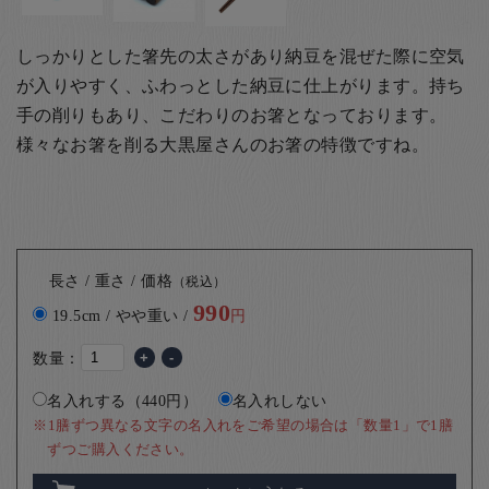
しっかりとした箸先の太さがあり納豆を混ぜた際に空気
が入りやすく、ふわっとした納豆に仕上がります。持ち
手の削りもあり、こだわりのお箸となっております。
様々なお箸を削る
大黒屋さんのお箸の特徴ですね。
長さ / 重さ / 価格
（税込）
990
19.5cm / やや重い /
円
数量：
+
-
名入れする（440円）
名入れしない
※1膳ずつ異なる文字の名入れをご希望の場合は「数量1」で1膳
ずつご購入ください。