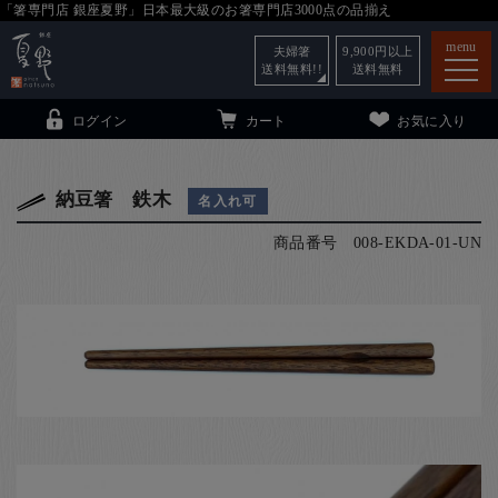
「箸専門店 銀座夏野」日本最大級のお箸専門店3000点の品揃え
menu
夫婦箸
9,900
円以上
送料無料!!
送料無料
ログイン
カート
お気に入り
納豆箸 鉄木
名入れ可
商品番号
008-EKDA-01-UN
箸
（贈答用・自宅用）
子供和食器
（贈答用・自宅用）
銀座夏野・箸長
について
小夏
について
こども和食器
ご利用ガイド
法人・飲食店のお客様