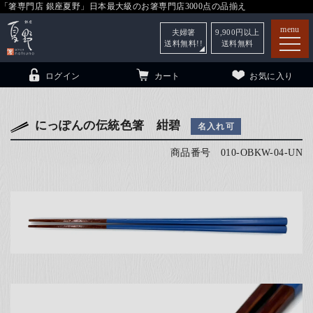
「箸専門店 銀座夏野」日本最大級のお箸専門店3000点の品揃え
menu
夫婦箸
9,900
円以上
送料無料!!
送料無料
ログイン
カート
お気に入り
にっぽんの伝統色箸 紺碧
名入れ可
商品番号
010-OBKW-04-UN
箸
（贈答用・自宅用）
子供和食器
（贈答用・自宅用）
銀座夏野・箸長
について
小夏
について
こども和食器
ご利用ガイド
法人・飲食店のお客様