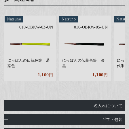
Natsuno
Natsuno
Natsun
010-OBKW-03-UN
010-OBKW-05-UN
にっぽんの伝統色箸 若
にっぽんの伝統色箸 漆
にっぽ
葉色
黒
代朱
1,100
1,100
円
円
名入れについて
ギフト包装