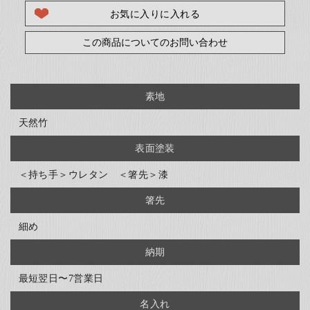
お気に入りに入れる
この商品についてのお問い合わせ
素地
天然竹
表面塗装
＜持ち手＞ウレタン ＜箸先＞漆
箸先
細め
納期
最短翌日〜7営業日
名入れ