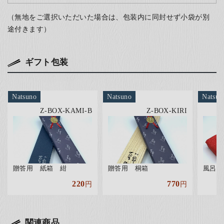
（無地をご選択いただいた場合は、包装内に同封せず小袋が別
途付きます）
ギフト包装
Natsuno
Natsuno
Natsun
Z-BOX-KAMI-B
Z-BOX-KIRI
贈答用 紙箱 紺
贈答用 桐箱
風呂敷
220
770
円
円
関連商品