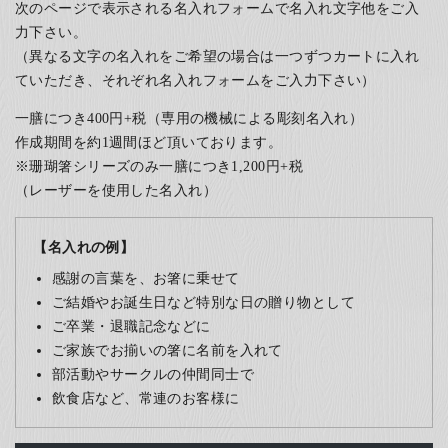
次のページで表示される名入れフォームで名入れ文字他をご入
力下さい。
（異なる文字の名入れをご希望の場合は一つずつカートに入れ
ていただき、それぞれ名入れフォームをご入力下さい）
一膳につき400円+税（専用の機械による彫刻名入れ）
作成期間を約1週間ほど頂いております。
※珊瑚箸シリーズのみ一膳につき1,200円+税
（レーザーを使用した名入れ）
【名入れの例】
感謝の言葉を、お箸に乗せて
ご結婚やお誕生日など特別な日の贈り物として
ご卒業・退職記念などに
ご家族でお揃いの箸に名前を入れて
部活動やサークルの仲間同士で
飲食店など、常連のお客様に