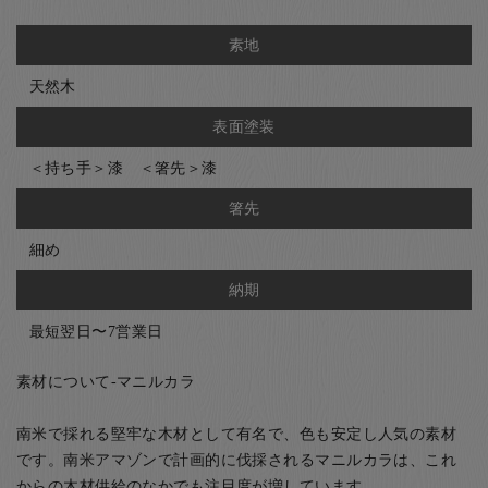
素地
天然木
表面塗装
＜持ち手＞漆 ＜箸先＞漆
箸先
細め
納期
最短翌日〜7営業日
素材について-マニルカラ
南米で採れる堅牢な木材として有名で、色も安定し人気の素材
です。南米アマゾンで計画的に伐採されるマニルカラは、これ
からの木材供給のなかでも注目度が増しています。