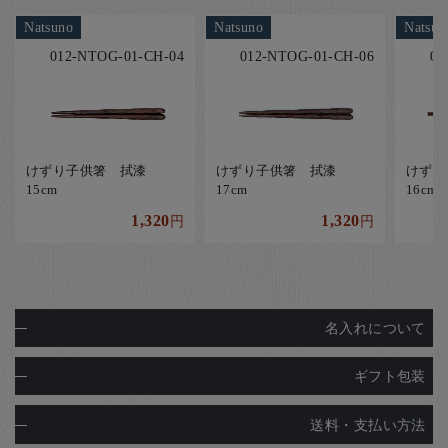
Natsuno
Natsuno
Natsun
012-NTOG-01-CH-04
012-NTOG-01-CH-06
01
けずり子供箸 拭漆
けずり子供箸 拭漆
けず
15cm
17cm
16cm
1,320
1,320
円
円
名入れについて
ギフト包装
送料・支払い方法