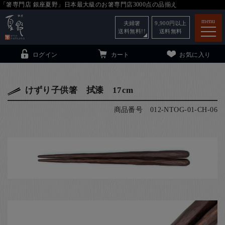
「箸専門店 銀座夏野」日本最大級のお箸専門店3000点の品揃え
menu
夫婦箸
9,900
円以上
送料無料!!
送料無料
ログイン
カート
お気に入り
けずり子供箸 拭漆 17cm
商品番号
012-NTOG-01-CH-06
箸
（贈答用・自宅用）
子供和食器
（贈答用・自宅用）
銀座夏野・箸長
について
小夏
について
こども和食器
ご利用ガイド
法人・飲食店のお客様