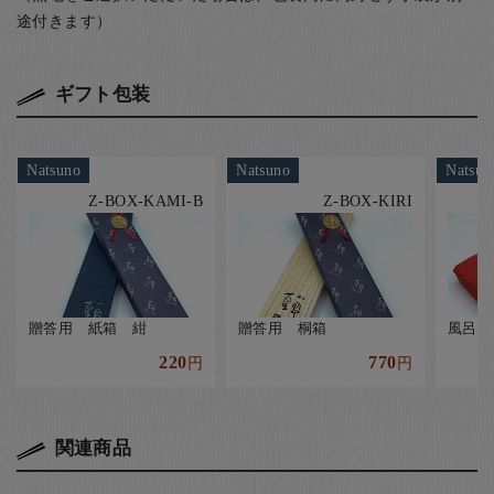
途付きます）
ギフト包装
Natsuno
Natsuno
Natsun
Z-BOX-KAMI-B
Z-BOX-KIRI
贈答用 紙箱 紺
贈答用 桐箱
風呂敷
220
770
円
円
関連商品