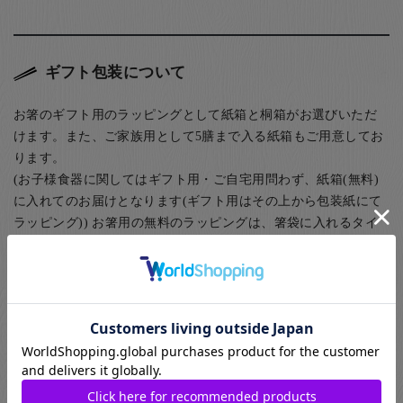
ギフト包装について
お箸のギフト用のラッピングとして紙箱と桐箱がお選びいただ
けます。また、ご家族用として5膳まで入る紙箱もご用意してお
ります。
(お子様食器に関してはギフト用・ご自宅用問わず、紙箱(無料)
に入れてのお届けとなります(ギフト用はその上から包装紙にて
ラッピング)) お箸用の無料のラッピングは、箸袋に入れるタイ
プのものになります。
お箸用のギフトボックスをご注文いただいた方は、￥440-(税別)
でさらに風呂敷でのラッピングもご指定いただけます。日本の
伝統的な贈り物のスタイルで、お箸のプレゼントにぴったりな
包装です。