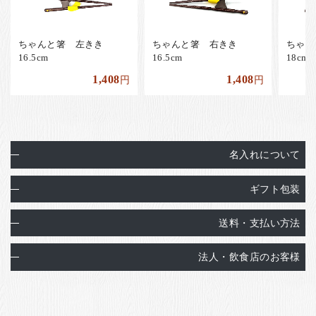
ちゃんと箸 左きき
ちゃんと箸 右きき
ちゃ
16.5cm
16.5cm
18cm
1,408
1,408
円
円
名入れについて
ギフト包装
送料・支払い方法
法人・飲食店のお客様