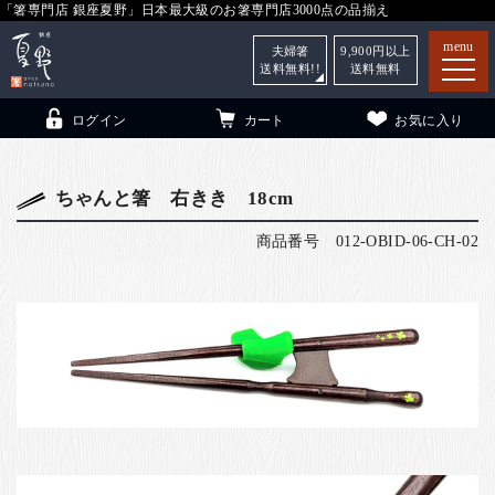
「箸専門店 銀座夏野」日本最大級のお箸専門店3000点の品揃え
menu
夫婦箸
9,900
円以上
送料無料!!
送料無料
ログイン
カート
お気に入り
ちゃんと箸 右きき 18cm
商品番号
012-OBID-06-CH-02
箸
（贈答用・自宅用）
子供和食器
（贈答用・自宅用）
銀座夏野・箸長
について
小夏
について
こども和食器
ご利用ガイド
法人・飲食店のお客様