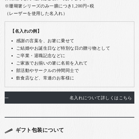
※珊瑚箸シリーズのみ一膳につき1,200円+税
（レーザーを使用した名入れ）
【名入れの例】
感謝の言葉を、お箸に乗せて
ご結婚やお誕生日など特別な日の贈り物として
ご卒業・退職記念などに
ご家族でお揃いの箸に名前を入れて
部活動やサークルの仲間同士で
飲食店など、常連のお客様に
名入れについて詳しくはこちら
ギフト包装について