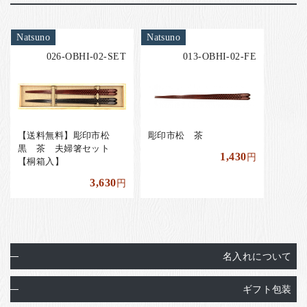
Natsuno
Natsuno
026-OBHI-02-SET
013-OBHI-02-FE
【送料無料】彫印市松
彫印市松 茶
黒 茶 夫婦箸セット
1,430
円
【桐箱入】
3,630
円
名入れについて
ギフト包装