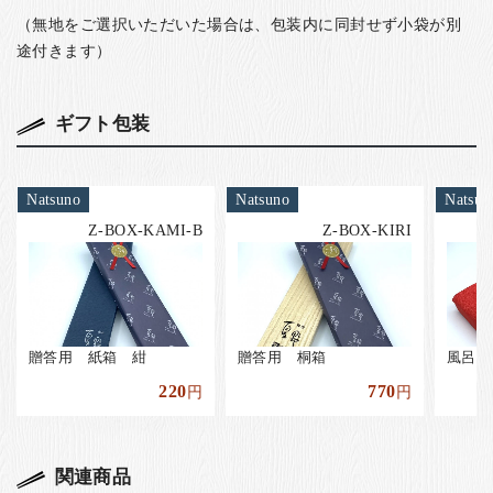
（無地をご選択いただいた場合は、包装内に同封せず小袋が別
途付きます）
ギフト包装
Natsuno
Natsuno
Natsun
Z-BOX-KAMI-B
Z-BOX-KIRI
贈答用 紙箱 紺
贈答用 桐箱
風呂敷
220
770
円
円
関連商品