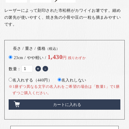
レーザーによって刻印された市松柄がカワイイお箸です。細め
の箸先が使いやすく、焼き魚の小骨や豆の一粒も摘まみやすい
です。
長さ / 重さ / 価格
（税込）
1,430
23cm / やや軽い /
円
残りわずか
数量：
+
-
名入れする（440円）
名入れしない
※1膳ずつ異なる文字の名入れをご希望の場合は「数量1」で1膳
ずつご購入ください。
カートに入れる