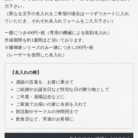
力下さい。
（異なる文字の名入れをご希望の場合は一つずつカートに入れ
ていただき、それぞれ名入れフォームをご入力下さい）
一膳につき400円+税（専用の機械による彫刻名入れ）
作成期間を約1週間ほど頂いております。
※珊瑚箸シリーズのみ一膳につき1,200円+税
（レーザーを使用した名入れ）
【名入れの例】
感謝の言葉を、お箸に乗せて
ご結婚やお誕生日など特別な日の贈り物として
ご卒業・退職記念などに
ご家族でお揃いの箸に名前を入れて
部活動やサークルの仲間同士で
飲食店など、常連のお客様に