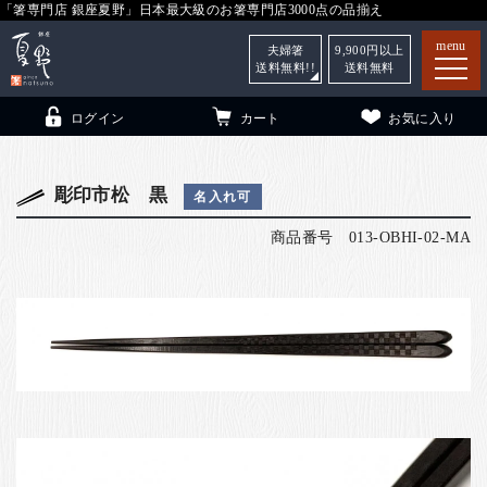
「箸専門店 銀座夏野」日本最大級のお箸専門店3000点の品揃え
menu
夫婦箸
9,900
円以上
送料無料!!
送料無料
ログイン
カート
お気に入り
彫印市松 黒
名入れ可
商品番号
013-OBHI-02-MA
箸
（贈答用・自宅用）
子供和食器
（贈答用・自宅用）
銀座夏野・箸長
について
小夏
について
こども和食器
ご利用ガイド
法人・飲食店のお客様