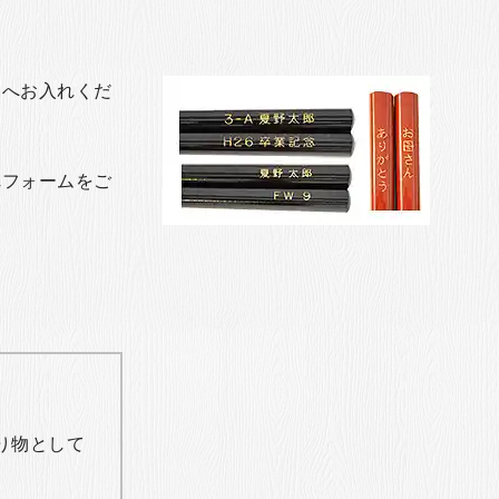
トへお入れくだ
れフォームをご
り物として