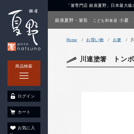
「箸専門店 銀座夏野」日本最大級の
銀座夏野・箸長
小夏
こども和食器
Home
お買い物
お箸
川連塗箸 トンボ
商品検索
ログイン
カート
お気に入