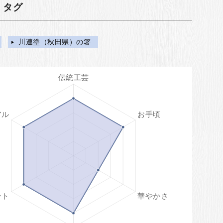
・タグ
川連塗（秋田県）の箸