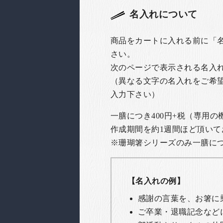
名入れについて
商品をカートに入れる前に「
さい。
次のページで表示される名入
（異なる文字の名入れをご希
入力下さい）
一膳につき400円+税（専用
作成期間を約1週間ほど頂いて
※珊瑚箸シリーズのみ一膳につき
【名入れの例】
感謝の言葉を、お箸に
ご卒業・退職記念など