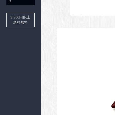
り
9,900
円以上
送料無料