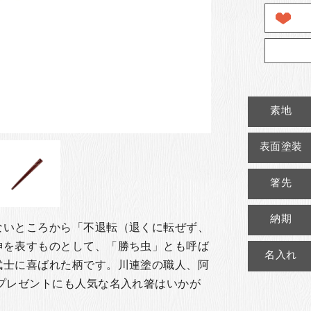
素地
表面塗装
箸先
納期
ないところから「不退転（退くに転ぜず、
神を表すものとして、「勝ち虫」とも呼ば
名入れ
武士に喜ばれた柄です。
川連塗の職人、阿
プレゼントにも人気な名入れ箸はいかが