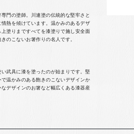
箸専門の塗師。川連塗の伝統的な堅牢さと
に情熱を傾けています。温かみのあるデザ
ら上塗りまですべてを漆塗りで施し安全面
飽きのこないお箸作りの名人です。
使い武具に漆を塗ったのが始まりです。堅
朴で温かみのある飽きのこないデザインか
かなデザインのお箸など幅広くある漆器産