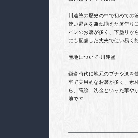
川連塗の歴史の中で初めての
使い易さを兼ね揃えた箸作り
インのお箸が多く、下塗りか
にも配慮した丈夫で使い易く
産地について-川連塗
鎌倉時代に地元のブナや漆を
牢で実用的なお箸が多く、素
ら、蒔絵、沈金といった華や
地です。