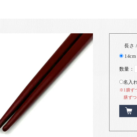
長さ /
14cm
数量：
名入れ
※1膳ず
膳ずつ