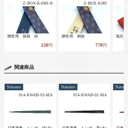
Z-BOX-KAMI-B
Z-BOX-KIRI
贈答用 紙箱 紺
贈答用 桐箱
風呂敷
220
770
円
円
関連商品
Natsuno
Natsuno
Natsun
014-KWAB-03-MA
014-KWAB-01-MA
川連塗箸 トンボ 緑(大)
川連塗箸 トンボ 黒(大)
川連塗