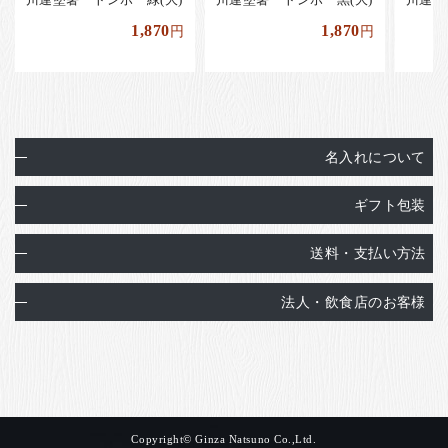
1,870
1,870
円
円
名入れについて
ギフト包装
送料・支払い方法
法人・飲食店のお客様
Copyright© Ginza Natsuno Co.,Ltd.