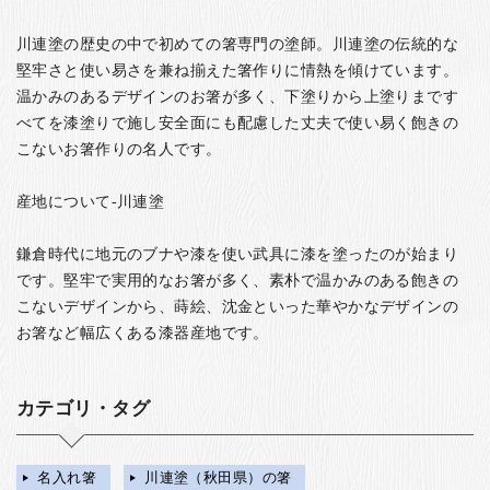
川連塗の歴史の中で初めての箸専門の塗師。川連塗の伝統的な
堅牢さと使い易さを兼ね揃えた箸作りに情熱を傾けています。
温かみのあるデザインのお箸が多く、下塗りから上塗りまです
べてを漆塗りで施し安全面にも配慮した丈夫で使い易く飽きの
こないお箸作りの名人です。
産地について-川連塗
鎌倉時代に地元のブナや漆を使い武具に漆を塗ったのが始まり
です。堅牢で実用的なお箸が多く、素朴で温かみのある飽きの
こないデザインから、蒔絵、沈金といった華やかなデザインの
お箸など幅広くある漆器産地です。
カテゴリ・タグ
名入れ箸
川連塗（秋田県）の箸