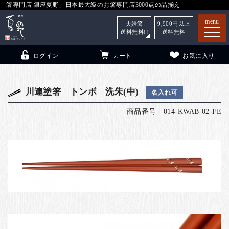
「箸専門店 銀座夏野」日本最大級のお箸専門店3000点の品揃え
menu
夫婦箸
9,900
円以上
送料無料!!
送料無料
ログイン
カート
お気に入り
川連塗箸 トンボ 洗朱(中)
名入れ可
商品番号
014-KWAB-02-FE
箸
（贈答用・自宅用）
子供和食器
（贈答用・自宅用）
銀座夏野・箸長
について
小夏
について
こども和食器
ご利用ガイド
法人・飲食店のお客様