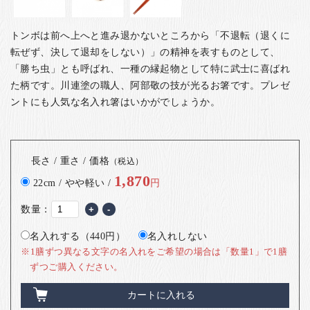
トンボは前へ上へと進み退かないところから「不退転（退くに
転ぜず、決して退却をしない）」の精神を表すものとして、
「勝ち虫」とも呼ばれ、一種の縁起物として特に武士に喜ばれ
た柄です。
川連塗の職人、阿部敬の技が光るお箸です。プレゼ
ントにも人気な名入れ箸はいかがでしょうか。
長さ / 重さ / 価格
（税込）
1,870
22cm / やや軽い /
円
数量：
+
-
名入れする（440円）
名入れしない
※1膳ずつ異なる文字の名入れをご希望の場合は「数量1」で1膳
ずつご購入ください。
カートに入れる