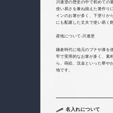
川連塗の歴史の中で初めての
使い易さを兼ね揃えた箸作り
インのお箸が多く、下塗りか
にも配慮した丈夫で使い易く
産地について-川連塗
鎌倉時代に地元のブナや漆を
牢で実用的なお箸が多く、素
ら、蒔絵、沈金といった華や
地です。
名入れについて