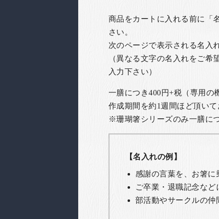
商品をカートに入れる前に「
さい。
次のページで表示される名入
（異なる文字の名入れをご希
入力下さい）
一膳につき400円+税（専用
作成期間を約1週間ほど頂いて
※珊瑚箸シリーズのみ一膳につき
【名入れの例】
感謝の言葉を、お箸に
ご卒業・退職記念など
部活動やサークルの仲