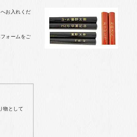
トへお入れくだ
れフォームをご
り物として