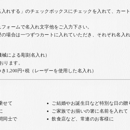
名入れする」のチェックボックスにチェックを入れて、カー
れフォームで名入れ文字他をご入力下さい。
望の場合は一つずつカートに入れていただき、それぞれ名入
の機械による彫刻名入れ）
おります。
1,200円+税
（レーザーを使用した名入れ）
乗せて
ご結婚やお誕生日など特別な日の贈
に
ご家族でお揃いの箸に名前を入れて
間同士で
飲食店など、常連のお客様に