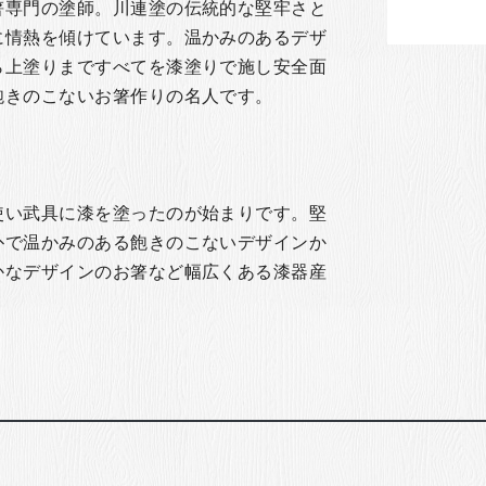
箸専門の塗師。川連塗の伝統的な堅牢さと
に情熱を傾けています。温かみのあるデザ
ら上塗りまですべてを漆塗りで施し安全面
飽きのこないお箸作りの名人です。
使い武具に漆を塗ったのが始まりです。堅
朴で温かみのある飽きのこないデザインか
かなデザインのお箸など幅広くある漆器産