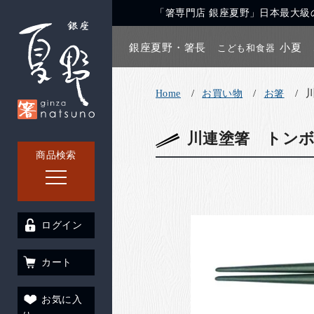
「箸専門店 銀座夏野」日本最大級の
銀座夏野・箸長
小夏
こども和食器
Home
お買い物
お箸
川連塗箸 トンボ
商品検索
ログイン
カート
お気に入