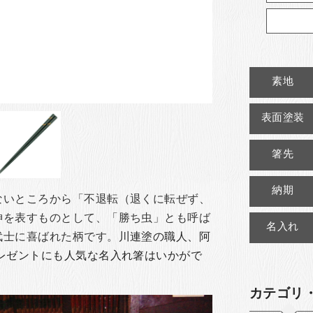
素地
表面塗装
箸先
納期
ないところから「不退転（退くに転ぜず、
神を表すものとして、「勝ち虫」とも呼ば
名入れ
武士に喜ばれた柄です。
川連塗の職人、阿
レゼントにも人気な名入れ箸はいかがで
カテゴリ