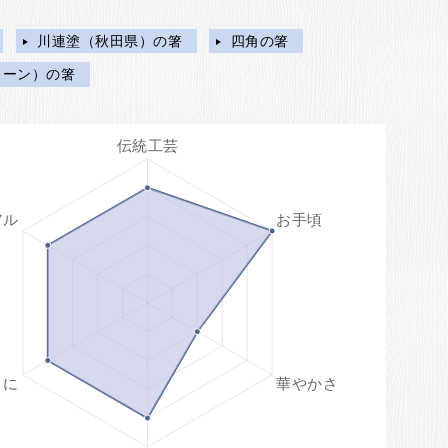
川連塗（秋田県）の箸
四角の箸
リーン）の箸