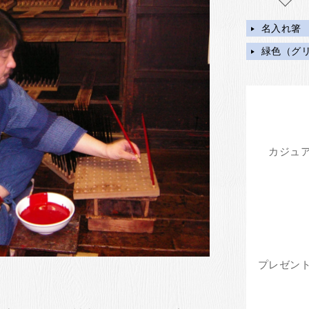
名入れ箸
緑色（グ