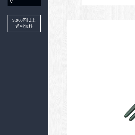
り
9,900
円以上
送料無料