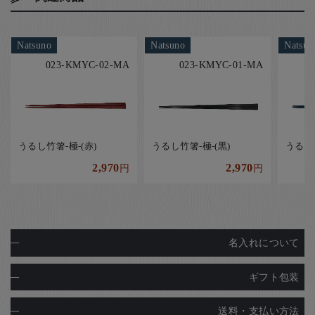
Natsuno
Natsuno
Natsun
023-KMYC-02-MA
023-KMYC-01-MA
うるし竹箸-極-(赤)
うるし竹箸-極-(黒)
うるし竹
2,970
2,970
円
円
名入れについて
ギフト包装
送料・支払い方法