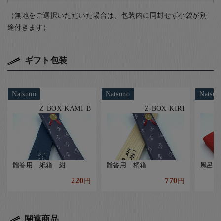
（無地をご選択いただいた場合は、包装内に同封せず小袋が別
途付きます）
ギフト包装
Natsuno
Natsuno
Natsun
Z-BOX-KAMI-B
Z-BOX-KIRI
贈答用 紙箱 紺
贈答用 桐箱
風呂敷
220
770
円
円
関連商品