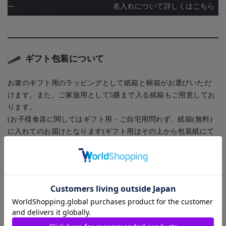
名入れについて詳しくはこちら
ギフト包装について
お箸のギフト用のラッピングとして紙箱と桐箱がお選びいただ
けます。また、ご家族用として5膳まで入る紙箱もご用意してお
ります。
(お子様食器に関してはギフト用・ご自宅用問わず、紙箱(無料)
に入れてのお届けとなります(ギフト用はその上から包装紙にて
ラッピング)) お箸用の無料のラッピングは、箸袋に入れるタイ
プのものになります。
お箸用のギフトボックスをご注文いただいた方は、￥440-(税別)
でさらに風呂敷でのラッピングもご指定いただけます。日本の
伝統的な贈り物のスタイルで、お箸のプレゼントにぴったりな
包装です。