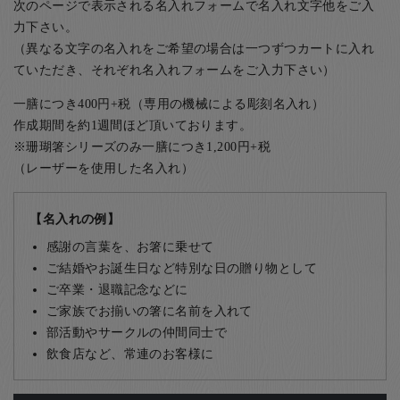
次のページで表示される名入れフォームで名入れ文字他をご入
力下さい。
（異なる文字の名入れをご希望の場合は一つずつカートに入れ
ていただき、それぞれ名入れフォームをご入力下さい）
一膳につき400円+税（専用の機械による彫刻名入れ）
作成期間を約1週間ほど頂いております。
※珊瑚箸シリーズのみ一膳につき1,200円+税
（レーザーを使用した名入れ）
【名入れの例】
感謝の言葉を、お箸に乗せて
ご結婚やお誕生日など特別な日の贈り物として
ご卒業・退職記念などに
ご家族でお揃いの箸に名前を入れて
部活動やサークルの仲間同士で
飲食店など、常連のお客様に