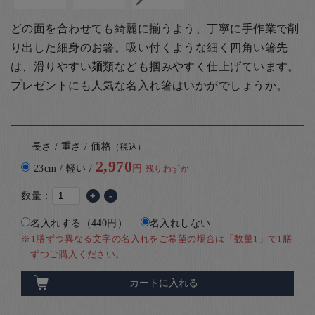
どの面を合わせても綺麗に揃うよう、丁寧に手作業で削
り出した細身のお箸。吸い付くような細く四角い箸先
は、滑りやすい麺類なども掴みやすく仕上げています。
プレゼントにも人気な名入れ箸はいかがでしょうか。
長さ / 重さ / 価格
（税込）
2,970
23cm / 軽い /
円
残りわずか
数量：
+
-
名入れする（440円）
名入れしない
※1膳ずつ異なる文字の名入れをご希望の場合は「数量1」で1膳
ずつご購入ください。
カートに入れる