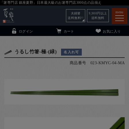
「箸専門店 銀座夏野」日本最大級のお箸専門店3000点の品揃え
menu
夫婦箸
9,900
円以上
送料無料!!
送料無料
ログイン
カート
お気に入り
うるし竹箸-極-(緑)
名入れ可
商品番号
023-KMYC-04-MA
箸
（贈答用・自宅用）
子供和食器
（贈答用・自宅用）
銀座夏野・箸長
について
小夏
について
こども和食器
ご利用ガイド
法人・飲食店のお客様