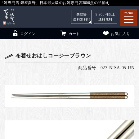
「箸専門店 銀座夏野」日本最大級のお箸専門店3000点の品揃え
menu
夫婦箸
9,900
円以上
送料無料!!
送料無料
ログイン
カート
お気に入り
布着せおはしコージーブラウン
商品番号
023-NISA-05-UN
箸
（贈答用・自宅用）
子供和食器
（贈答用・自宅用）
銀座夏野・箸長
について
小夏
について
こども和食器
ご利用ガイド
法人・飲食店のお客様