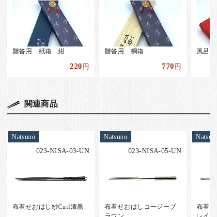
贈答用 紙箱 紺
贈答用 桐箱
風呂敷
220
770
円
円
関連商品
Natsuno
Natsuno
Natsun
023-NISA-03-UN
023-NISA-05-UN
布着せおはし紗Curl漆黒
布着せおはしコージーブ
布着せ
ラウン
レイ