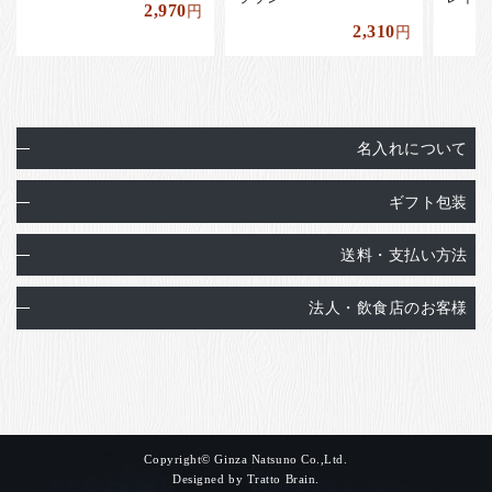
2,970
円
2,310
円
名入れについて
ギフト包装
送料・支払い方法
法人・飲食店のお客様
Copyright© Ginza Natsuno Co.,Ltd.
Designed by
Tratto Brain
.