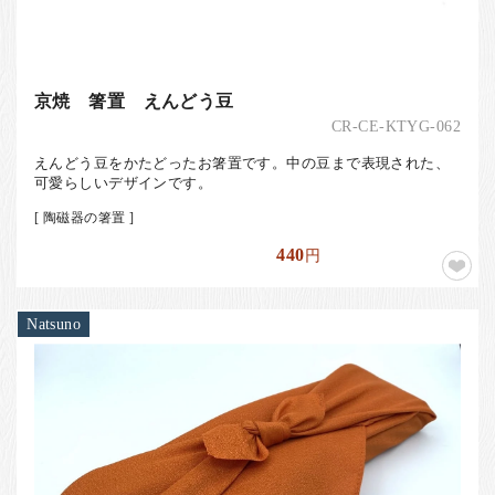
京焼 箸置 えんどう豆
CR-CE-KTYG-062
えんどう豆をかたどったお箸置です。中の豆まで表現された、
可愛らしいデザインです。
[ 陶磁器の箸置 ]
440
円
Natsuno