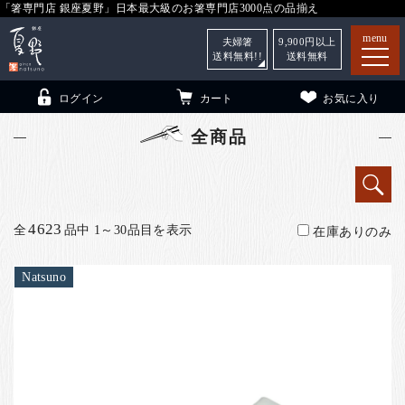
「箸専門店 銀座夏野」日本最大級のお箸専門店3000点の品揃え
menu
夫婦箸
9,900
円以上
送料無料!!
送料無料
ログイン
カート
お気に入り
全商品
箸
（贈答用・自宅用）
4623
全
品中 1～30品目を表示
在庫ありのみ
子供和食器
（贈答用・自宅用）
銀座夏野・箸長
について
Natsuno
小夏
について
こども和食器
ご利用ガイド
法人・飲食店のお客様