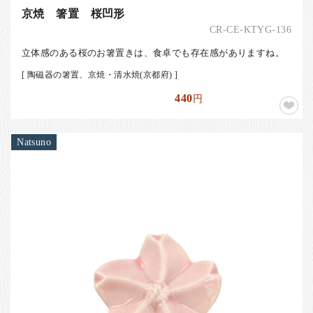
京焼 箸置 桜凹形
CR-CE-KTYG-136
立体感のある桜のお箸置きは、食卓でも存在感がありますね。
[ 陶磁器の箸置、京焼・清水焼(京都府) ]
440
円
Natsuno