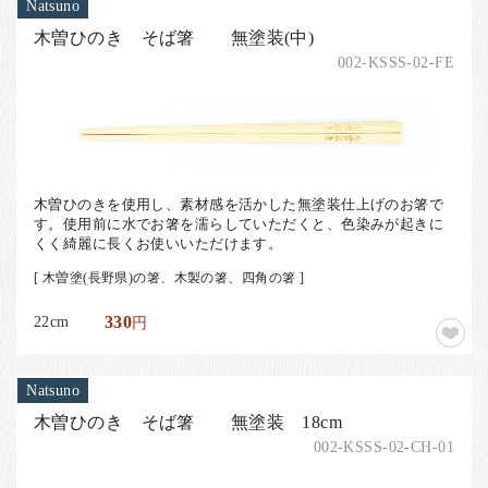
Natsuno
木曽ひのき そば箸 無塗装(中)
002-KSSS-02-FE
木曽ひのきを使用し、素材感を活かした無塗装仕上げのお箸で
す。使用前に水でお箸を濡らしていただくと、色染みが起きに
くく綺麗に長くお使いいただけます。
[ 木曽塗(長野県)の箸、木製の箸、四角の箸 ]
22cm
330
円
Natsuno
木曽ひのき そば箸 無塗装 18cm
002-KSSS-02-CH-01