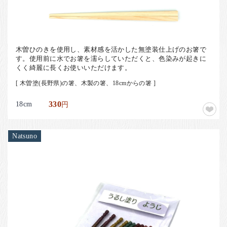
木曽ひのきを使用し、素材感を活かした無塗装仕上げのお箸で
す。使用前に水でお箸を濡らしていただくと、色染みが起きに
くく綺麗に長くお使いいただけます。
[ 木曽塗(長野県)の箸、木製の箸、18cmからの箸 ]
18cm
330
円
Natsuno