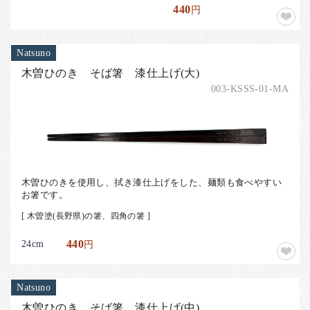
440
円
Natsuno
木曽ひのき そば箸 漆仕上げ(大)
003-KSSS-01-MA
木曽ひのきを使用し、拭き漆仕上げをした、麺類も食べやすい
お箸です。
[ 木曽塗(長野県)の箸、四角の箸 ]
24cm
440
円
Natsuno
木曽ひのき そば箸 漆仕上げ(中)