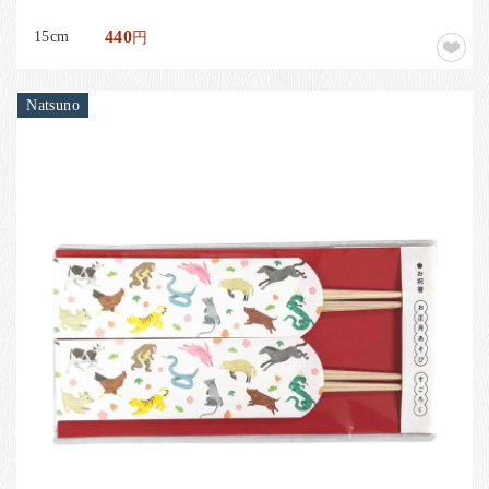
15cm
440
円
Natsuno