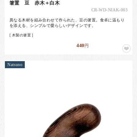
箸置 豆 赤木＋白木
CR-WD-NIAK-003
異なる木材を組み合わせて作られた、豆の箸置。食卓に温もり
を添える、シンプルで愛らしいデザインです。
[ 木製の箸置 ]
440
円
Natsuno