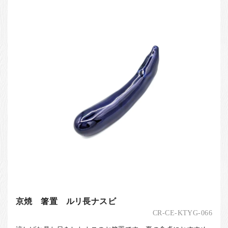
京焼 箸置 ルリ長ナスビ
CR-CE-KTYG-066