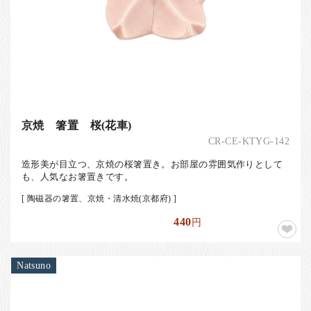
京焼 箸置 桜(花車)
CR-CE-KTYG-142
造形美が目立つ、京焼の桜箸置き。お部屋の雰囲気作りとして
も、人気なお箸置きです。
[ 陶磁器の箸置、京焼・清水焼(京都府) ]
440
円
Natsuno