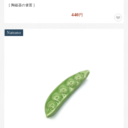
[ 陶磁器の箸置 ]
440
円
Natsuno