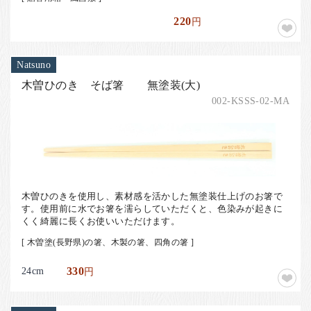
220
円
Natsuno
木曽ひのき そば箸 無塗装(大)
002-KSSS-02-MA
木曽ひのきを使用し、素材感を活かした無塗装仕上げのお箸で
す。使用前に水でお箸を濡らしていただくと、色染みが起きに
くく綺麗に長くお使いいただけます。
[ 木曽塗(長野県)の箸、木製の箸、四角の箸 ]
24cm
330
円