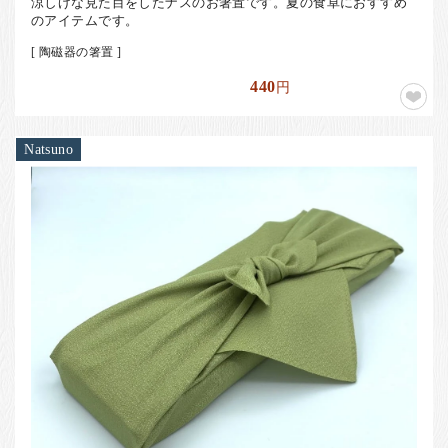
涼しげな見た目をしたナスのお箸置です。夏の食卓におすすめ
のアイテムです。
[ 陶磁器の箸置 ]
440
円
Natsuno