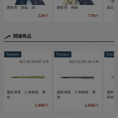
贈答用 紙箱 紺
贈答用 桐箱
風呂敷
220
770
円
円
関連商品
Natsuno
Natsuno
Natsun
025-ECSY-07-UN
025-ECSY-10-UN
越前漆器 八角銀線 黄
越前漆器 八角銀線 紫
越前漆
色
色
緑色
2,860
2,860
円
円