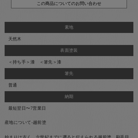
この商品についてのお問い合わせ
素地
天然木
表面塗装
＜持ち手＞漆 ＜箸先＞漆
箸先
普通
納期
最短翌日〜7営業日
産地について-越前塗
始まりは古く、六世紀までに遡ると伝えられる越前塗。刷毛目