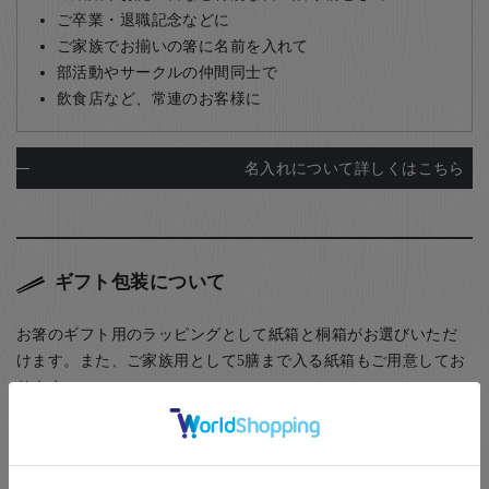
ご卒業・退職記念などに
ご家族でお揃いの箸に名前を入れて
部活動やサークルの仲間同士で
飲食店など、常連のお客様に
名入れについて詳しくはこちら
ギフト包装について
お箸のギフト用のラッピングとして紙箱と桐箱がお選びいただ
けます。また、ご家族用として5膳まで入る紙箱もご用意してお
ります。
(お子様食器に関してはギフト用・ご自宅用問わず、紙箱(無料)
に入れてのお届けとなります(ギフト用はその上から包装紙にて
ラッピング)) お箸用の無料のラッピングは、箸袋に入れるタイ