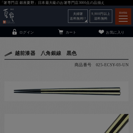
「箸専門店 銀座夏野」日本最大級のお箸専門店3000点の品揃え
menu
夫婦箸
9,900
円以上
送料無料!!
送料無料
ログイン
カート
お気に入り
越前漆器 八角銀線 黒色
商品番号
025-ECSY-03-UN
箸
（贈答用・自宅用）
子供和食器
（贈答用・自宅用）
銀座夏野・箸長
について
小夏
について
こども和食器
ご利用ガイド
法人・飲食店のお客様