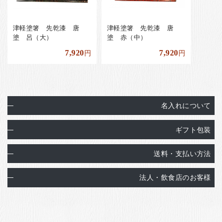
津軽塗箸 先乾漆 唐
津軽塗箸 先乾漆 唐
塗 呂（大）
塗 赤（中）
7,920
7,920
円
円
名入れについて
ギフト包装
送料・支払い方法
法人・飲食店のお客様