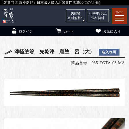
「箸専門店 銀座夏野」日本最大級のお箸専門店3000点の品揃え
menu
夫婦箸
9,900
円以上
送料無料!!
送料無料
ログイン
カート
お気に入り
津軽塗箸 先乾漆 唐塗 呂（大）
名入れ可
商品番号
035-TGTA-03-MA
箸
（贈答用・自宅用）
子供和食器
（贈答用・自宅用）
銀座夏野・箸長
について
小夏
について
こども和食器
ご利用ガイド
法人・飲食店のお客様