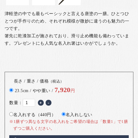
津軽塗の中でも最もベーシックと言える唐塗の一膳。ひとつひ
とつが手作りのため、それぞれ模様が微妙に違うのも魅力の一
つです。
箸先に乾漆加工が施されており、滑り止め機能も備わっていま
す。
プレゼントにも人気な名入れ箸はいかがでしょうか。
長さ / 重さ / 価格
（税込）
7,920
23.5cm / やや重い /
円
数量：
+
-
名入れする（440円）
名入れしない
※1膳ずつ異なる文字の名入れをご希望の場合は「数量1」で1膳
ずつご購入ください。