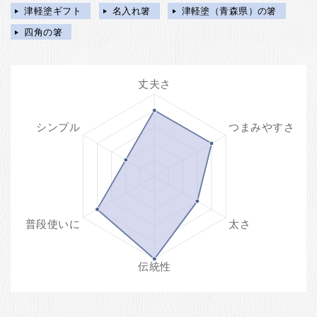
津軽塗ギフト
名入れ箸
津軽塗（青森県）の箸
四角の箸