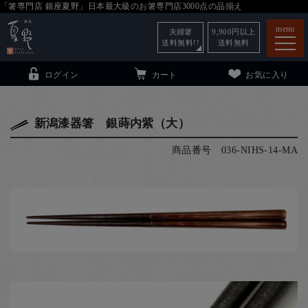
「箸専門店 銀座夏野」日本最大級のお箸専門店3000点の品揃え
menu
夫婦箸
9,900
円以上
送料無料!!
送料無料
ログイン
カート
お気に入り
新潟漆器箸 銀蒔内紫（大）
商品番号
036-NIHS-14-MA
箸
（贈答用・自宅用）
子供和食器
（贈答用・自宅用）
銀座夏野・箸長
について
小夏
について
こども和食器
ご利用ガイド
法人・飲食店のお客様