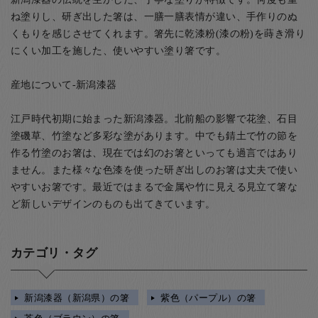
ね塗りし、研ぎ出した箸は、一膳一膳表情が違い、手作りのぬ
くもりを感じさせてくれます。箸先に乾漆粉(漆の粉)を蒔き滑り
にくい加工を施した、使いやすい塗り箸です。
産地について-新潟漆器
江戸時代初期に始まった新潟漆器。北前船の影響で花塗、石目
塗磯草、竹塗など多彩な塗があります。中でも錆土で竹の節を
作る竹塗のお箸は、現在では幻のお箸といっても過言ではあり
ません。また様々な色漆を使った研ぎ出しのお箸は丈夫で使い
やすいお箸です。最近ではまるで金属や竹に見える見立て箸な
ど新しいデザインのものも出てきています。
カテゴリ・タグ
新潟漆器（新潟県）の箸
紫色（パープル）の箸