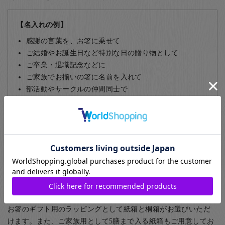
【名入れの例】
感謝の言葉を、お箸に乗せて
ご結婚やお誕生日など特別な日の贈り物として
ご卒業・退職記念などに
ご家族でお揃いの箸に名前を入れて
部活動やサークルの仲間同士で
飲食店など、常連のお客様に
名入れについて詳しくはこちら
ギフト包装について
お箸のギフト用のラッピングとして紙箱と桐箱がお選びいただ
けます。また、ご家族用として5膳まで入る紙箱もご用意してお