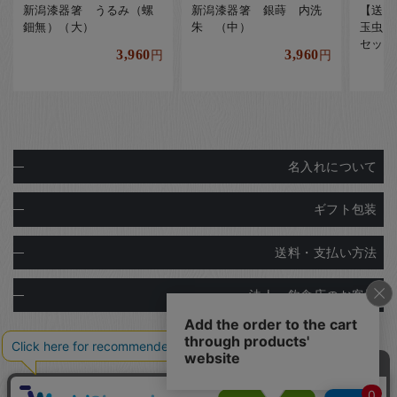
新潟漆器箸 うるみ（螺
新潟漆器箸 銀蒔 内洗
【送料
鈿無）（大）
朱 （中）
玉虫・
セット
3,960
3,960
円
円
名入れについて
ギフト包装
送料・支払い方法
法人・飲食店のお客様