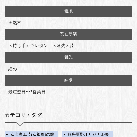
素地
天然木
表面塗装
＜持ち手＞ウレタン ＜箸先＞漆
箸先
細め
納期
最短翌日〜7営業日
カテゴリ・タグ
京金彩工芸(京都府)の箸
銀座夏野オリジナル箸