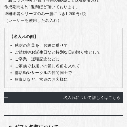
一膳につき400円+税（専用の機械による彫刻名入れ）
作成期間を約1週間ほど頂いております。
※珊瑚箸シリーズのみ一膳につき1,200円+税
（レーザーを使用した名入れ）
【名入れの例】
感謝の言葉を、お箸に乗せて
ご結婚やお誕生日など特別な日の贈り物として
ご卒業・退職記念などに
ご家族でお揃いの箸に名前を入れて
部活動やサークルの仲間同士で
飲食店など、常連のお客様に
名入れについて詳しくはこちら