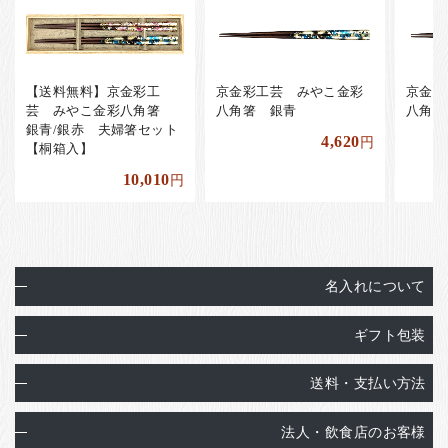
【送料無料】京金彩工
京金彩工芸 みやこ金彩
京金彩
芸 みやこ金彩八角箸
八角箸 銀青
八角箸
銀青/銀赤 夫婦箸セット
4,620
円
【桐箱入】
10,010
円
名入れについて
ギフト包装
送料・支払い方法
法人・飲食店のお客様