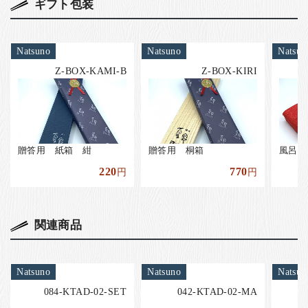
ギフト包装
Natsuno
Natsuno
Natsun
Z-BOX-KAMI-B
Z-BOX-KIRI
贈答用 紙箱 紺
贈答用 桐箱
風呂敷
220
770
円
円
関連商品
Natsuno
Natsuno
Natsun
084-KTAD-02-SET
042-KTAD-02-MA