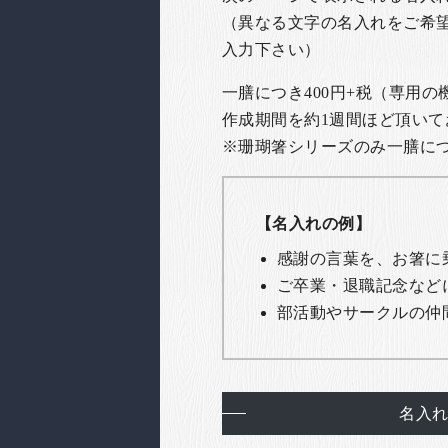
（異なる文字の名入れをご希
入力下さい）
一膳につき400円+税（専用
作成期間を約1週間ほど頂いて
※珊瑚箸シリーズのみ一膳につき
【名入れの例】
感謝の言葉を、お箸に
ご卒業・退職記念など
部活動やサークルの仲
名入