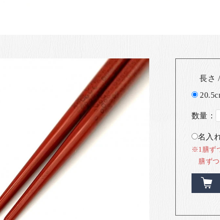
長さ /
20.5
数量：
名入れ
※1膳ず
膳ずつ