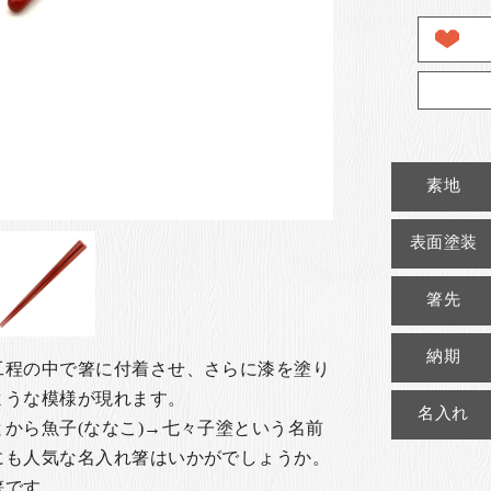
素地
表面塗装
箸先
納期
工程の中で箸に付着させ、さらに漆を塗り
ような模様が現れます。
名入れ
から魚子(ななこ)→七々子塗という名前
にも人気な名入れ箸はいかがでしょうか。
箸です。