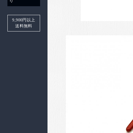
り
9,900
円以上
送料無料