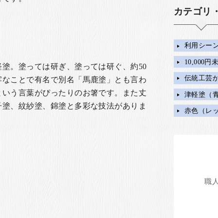
カテゴリ
利用シー
10,000
塗。塗っては研ぎ、塗っては研ぐ、約50
伝統工芸
牢なことで有名で別名「馬鹿塗」とも言わ
という言葉がぴったりのお箸です。また丈
津軽塗（
子塗、紋紗塗、錦塗と多彩な技法がありま
赤色（レ