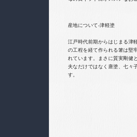
産地について-津軽塗
江戸時代前期からはじまる津軽
の工程を経て作られる箸は堅
れています。まさに質実剛健
夫なだけではなく唐塗、七々
す。