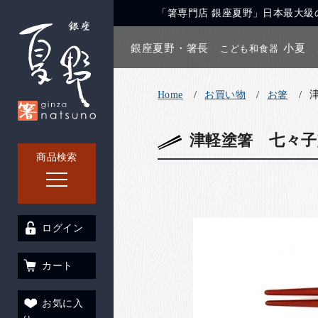
「箸専門店 銀座夏野」日本最大級の
銀座夏野・箸長
小夏
こども和食器
Home
お買い物
お箸
津軽塗箸 七々子
商品検索
ログイン
カート
お気に入